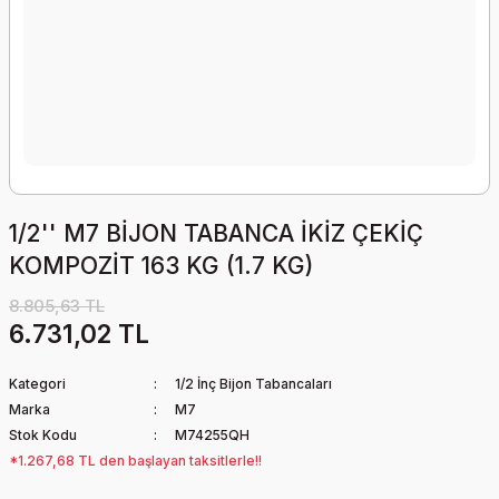
1/2'' M7 BİJON TABANCA İKİZ ÇEKİÇ
KOMPOZİT 163 KG (1.7 KG)
8.805,63 TL
6.731,02 TL
Kategori
1/2 İnç Bijon Tabancaları
Marka
M7
Stok Kodu
M74255QH
*1.267,68 TL den başlayan taksitlerle!!