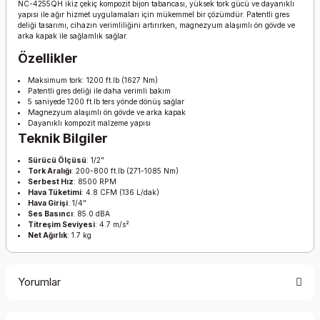
NC-4255QH ikiz çekiç kompozit bijon tabancası, yüksek tork gücü ve dayanıklı
yapısı ile ağır hizmet uygulamaları için mükemmel bir çözümdür. Patentli gres
deliği tasarımı, cihazın verimliliğini artırırken, magnezyum alaşımlı ön gövde ve
arka kapak ile sağlamlık sağlar.
Özellikler
Maksimum tork: 1200 ft.lb (1627 Nm)
Patentli gres deliği ile daha verimli bakım
5 saniyede 1200 ft.lb ters yönde dönüş sağlar
Magnezyum alaşımlı ön gövde ve arka kapak
Dayanıklı kompozit malzeme yapısı
Teknik Bilgiler
Sürücü Ölçüsü
: 1/2"
Tork Aralığı
: 200-800 ft.lb (271-1085 Nm)
Serbest Hız
: 8500 RPM
Hava Tüketimi
: 4.8 CFM (136 L/dak)
Hava Girişi
: 1/4"
Ses Basıncı
: 85.0 dBA
Titreşim Seviyesi
: 4.7 m/s²
Net Ağırlık
: 1.7 kg
Yorumlar