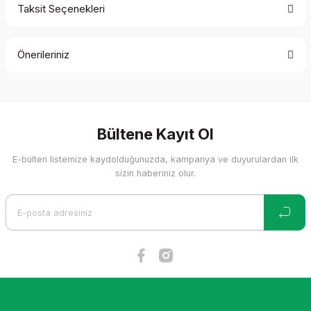
Taksit Seçenekleri
Bu ürüne ilk yorumu siz yapın!
Önerileriniz
Yorum Yaz
Bu ürünün fiyat bilgisi, resim, ürün açıklamalarında ve diğer
konularda yetersiz gördüğünüz noktaları öneri formunu
kullanarak tarafımıza iletebilirsiniz.
Görüş ve önerileriniz için teşekkür ederiz.
Bültene Kayıt Ol
E-bülten listemize kaydolduğunuzda, kampanya ve duyurulardan ilk
Ürün resmi kalitesiz, bozuk veya görüntülenemiyor.
sizin haberiniz olur.
Ürün açıklamasında eksik bilgiler bulunuyor.
Ürün bilgilerinde hatalar bulunuyor.
Ürün fiyatı diğer sitelerden daha pahalı.
Bu ürüne benzer farklı alternatifler olmalı.