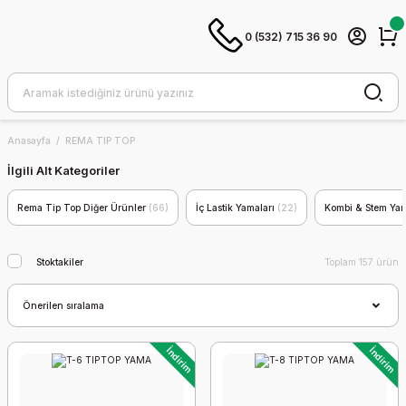
0 (532) 715 36 90
Anasayfa
REMA TIP TOP
İlgili Alt Kategoriler
Rema Tip Top Diğer Ürünler
(66)
İç Lastik Yamaları
(22)
Kombi & Stem Ya
Stoktakiler
Toplam 157 ürün
İndirim
İndirim