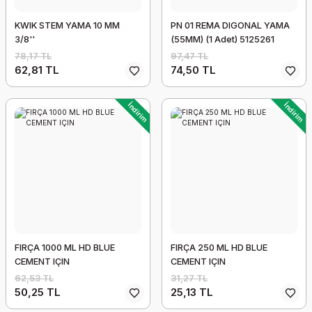
KWIK STEM YAMA 10 MM
PN 01 REMA DIGONAL YAMA
3/8''
(55MM) (1 Adet) 5125261
78,17 TL
97,47 TL
62,81 TL
74,50 TL
İndirim
İndirim
FIRÇA 1000 ML HD BLUE
FIRÇA 250 ML HD BLUE
CEMENT IÇIN
CEMENT IÇIN
62,53 TL
31,27 TL
50,25 TL
25,13 TL