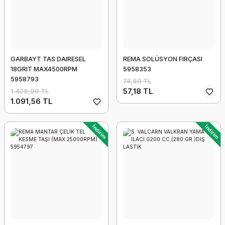
GARBAYT TAS DAIRESEL
REMA SOLÜSYON FIRÇASI
18GRIT MAX4500RPM
5958353
5958793
74,80 TL
57,18 TL
1.428,00 TL
1.091,56 TL
İndirim
İndirim