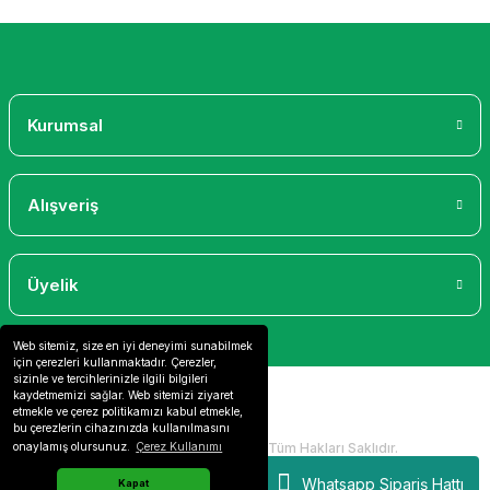
Kurumsal
Alışveriş
Üyelik
Web sitemiz, size en iyi deneyimi sunabilmek
için çerezleri kullanmaktadır. Çerezler,
sizinle ve tercihlerinizle ilgili bilgileri
kaydetmemizi sağlar. Web sitemizi ziyaret
etmekle ve çerez politikamızı kabul etmekle,
bu çerezlerin cihazınızda kullanılmasını
2024 Copyright IdeaSoft - Tüm Hakları Saklıdır.
onaylamış olursunuz.
Çerez Kullanımı
Whatsapp Sipariş Hattı
Kapat