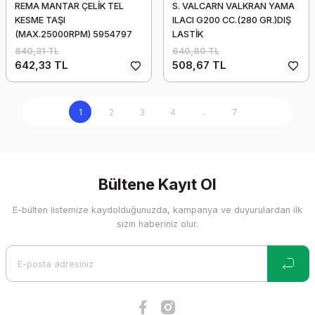
REMA MANTAR ÇELİK TEL
S. VALCARN VALKRAN YAMA
KESME TAŞI
ILACI G200 CC.(280 GR.)DIŞ
(MAX.25000RPM) 5954797
LASTİK
840,31 TL
640,80 TL
642,33 TL
508,67 TL
1
2
3
4
..
7
Bültene Kayıt Ol
E-bülten listemize kaydolduğunuzda, kampanya ve duyurulardan ilk
sizin haberiniz olur.