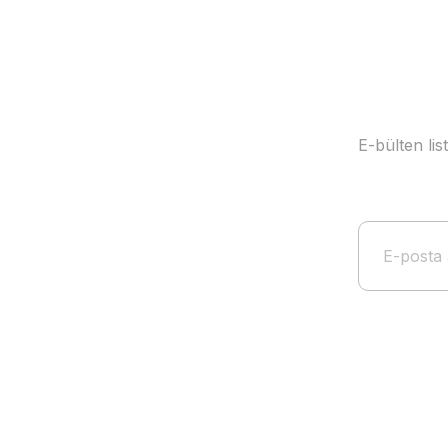
Bu ürüne benzer farklı alternatifler olmalı.
E-bülten li