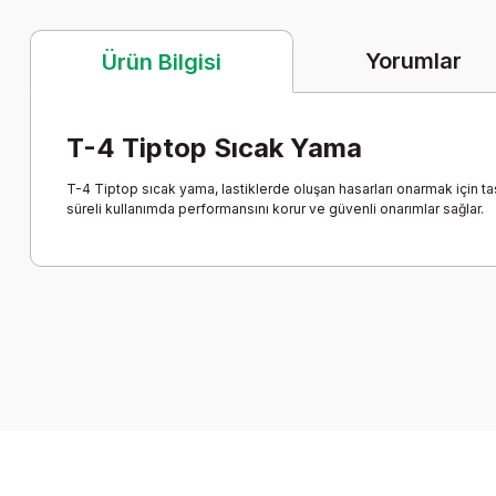
Yorumlar
Ürün Bilgisi
T-4 Tiptop Sıcak Yama
T-4 Tiptop sıcak yama, lastiklerde oluşan hasarları onarmak için ta
süreli kullanımda performansını korur ve güvenli onarımlar sağlar.
Bu ürünün fiyat bilgisi, resim, ürün açıklamalarında ve diğer k
Görüş ve önerileriniz için teşekkür ederiz.
Ürün resmi kalitesiz, bozuk veya görüntülenemiyor.
Ürün açıklamasında eksik bilgiler bulunuyor.
Ürün bilgilerinde hatalar bulunuyor.
Ürün fiyatı diğer sitelerden daha pahalı.