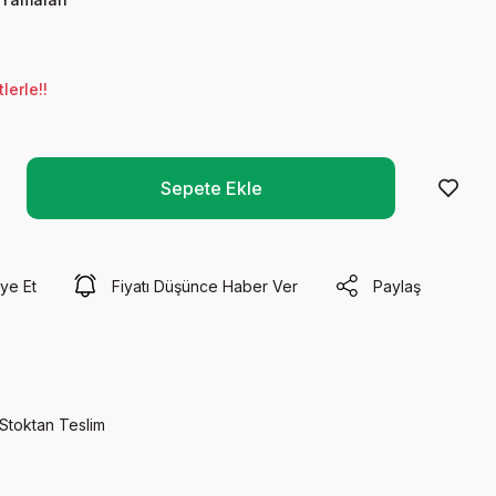
lerle!!
Sepete Ekle
ye Et
Fiyatı Düşünce Haber Ver
Paylaş
Stoktan Teslim