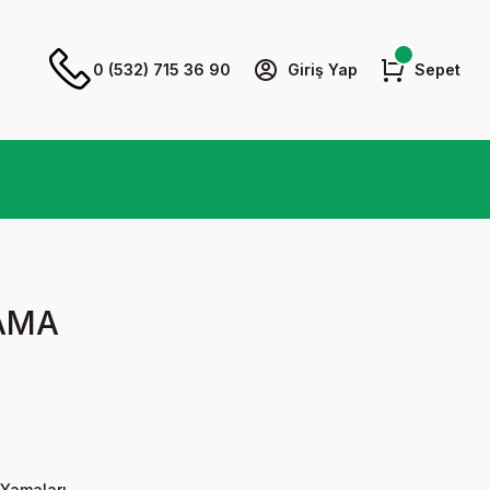
0 (532) 715 36 90
Giriş Yap
Sepet
YAMA
 Yamaları