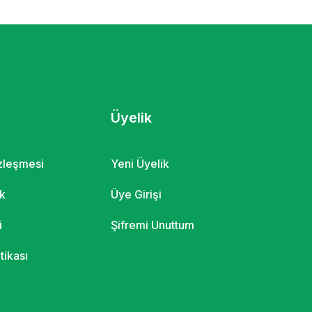
Üyelik
özleşmesi
Yeni Üyelik
ik
Üye Girişi
i
Şifremi Unuttum
itikası