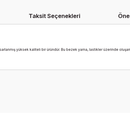
Taksit Seçenekleri
Öner
sarlanmış yüksek kaliteli bir üründür. Bu bezek yama, lastikler üzerinde oluşan
onularda yetersiz gördüğünüz noktaları öneri formunu kullanarak tarafımız
Bu ürüne ilk yorumu siz yapın!
Yorum Yaz