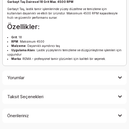
Garbayt Taş Dairesel 18 Grit Max. 4500 RPM
Garbayt Taş, lastik tamir işlemlerinde yüzey düzeltme ve temizleme için
kullanılan dayanıklı ve etkili bir üründür. Maksimum 4500 RPM kapasitesiyle
hızlı ve güvenilir performans sunar.
Özellikler:
Grit
: 18
RPM
: Maksimum 4500
Malzeme
: Dayanıklı aşındırıcı taş
Uygulama Alanı
: Lastik yüzeylerini temizleme ve düzgünleştirme işlemleri için
uygundur
Marka
: REMA – profesyonel tamir çözümleri için kaliteli bir seçenek.
Yorumlar
Taksit Seçenekleri
Bu ürüne ilk yorumu siz yapın!
Önerileriniz
Yorum Yaz