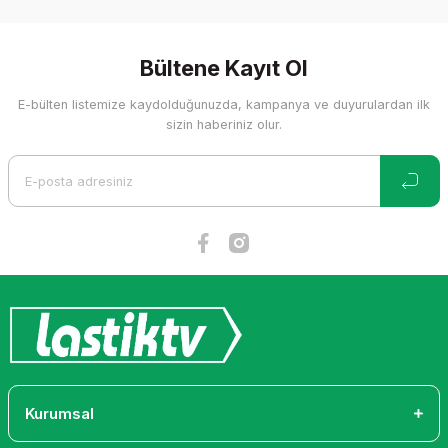
Bu ürünün fiyat bilgisi, resim, ürün açıklamalarında ve diğer
konularda yetersiz gördüğünüz noktaları öneri formunu
kullanarak tarafımıza iletebilirsiniz.
Görüş ve önerileriniz için teşekkür ederiz.
Bültene Kayıt Ol
E-bülten listemize kaydolduğunuzda, kampanya ve duyurulardan ilk
Ürün resmi kalitesiz, bozuk veya görüntülenemiyor.
sizin haberiniz olur.
Ürün açıklamasında eksik bilgiler bulunuyor.
Ürün bilgilerinde hatalar bulunuyor.
Ürün fiyatı diğer sitelerden daha pahalı.
Bu ürüne benzer farklı alternatifler olmalı.
Gönder
Kurumsal