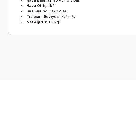
Hava Basıncı
: 90 PSI (6.3 bar)
Hava Girişi
: 1/4"
Ses Basıncı
: 85.0 dBA
Titreşim Seviyesi
: 4.7 m/s²
Net Ağırlık
: 1.7 kg
Bu ürünün fiyat bilgisi, resim, ürün açıklamalarında ve diğer k
Görüş ve önerileriniz için teşekkür ederiz.
Ürün resmi kalitesiz, bozuk veya görüntülenemiyor.
Ürün açıklamasında eksik bilgiler bulunuyor.
Ürün bilgilerinde hatalar bulunuyor.
Ürün fiyatı diğer sitelerden daha pahalı.
Bu ürüne benzer farklı alternatifler olmalı.