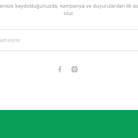
stemize kaydolduğunuzda, kampanya ve duyurulardan ilk siz
Gönder
olur.