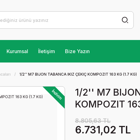
Kurumsal
İletişim
Bize Yazın
ncaları
1/2'' M7 BIJON TABANCA IKIZ ÇEKIÇ KOMPOZIT 163 KG (1.7 KG)
1/2'' M7 BIJO
İndirim
KOMPOZIT 163
8.805,63 TL
6.731,02 TL