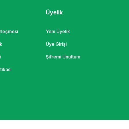
Üyelik
özleşmesi
Yeni Üyelik
ik
Üye Girişi
i
Şifremi Unuttum
itikası