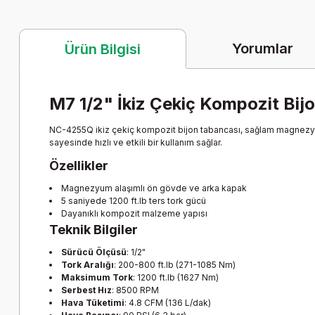
Yorumlar
Ürün Bilgisi
M7 1/2" İkiz Çekiç Kompozit Bi
NC-4255Q ikiz çekiç kompozit bijon tabancası, sağlam magnezyum a
sayesinde hızlı ve etkili bir kullanım sağlar.
Özellikler
Magnezyum alaşımlı ön gövde ve arka kapak
5 saniyede 1200 ft.lb ters tork gücü
Dayanıklı kompozit malzeme yapısı
Teknik Bilgiler
Sürücü Ölçüsü
: 1/2"
Tork Aralığı
: 200-800 ft.lb (271-1085 Nm)
Maksimum Tork
: 1200 ft.lb (1627 Nm)
Serbest Hız
: 8500 RPM
Hava Tüketimi
: 4.8 CFM (136 L/dak)