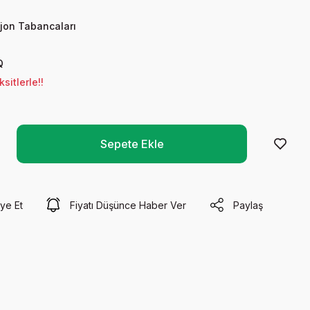
ijon Tabancaları
Q
sitlerle!!
Sepete Ekle
ye Et
Fiyatı Düşünce Haber Ver
Paylaş