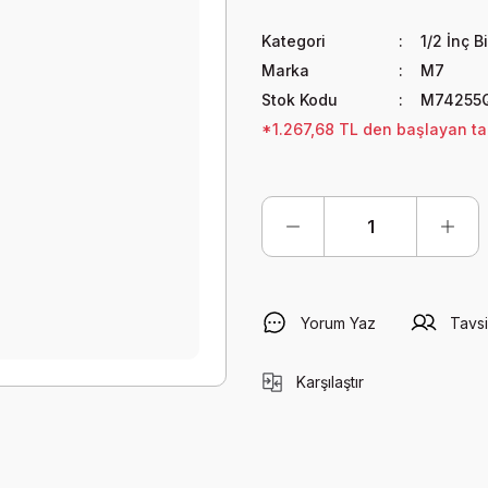
Kategori
1/2 İnç B
Marka
M7
Stok Kodu
M74255
*1.267,68 TL den başlayan tak
Yorum Yaz
Tavsi
Karşılaştır