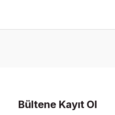
onularda yetersiz gördüğünüz noktaları öneri formunu kullanarak tarafımız
Bu ürüne ilk yorumu siz yapın!
Yorum Yaz
Bültene Kayıt Ol