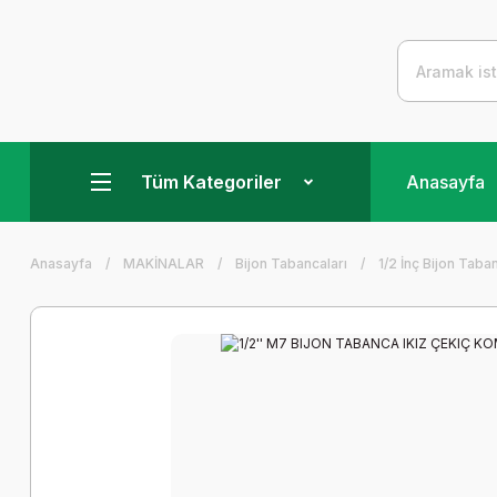
Tüm Kategoriler
Anasayfa
Anasayfa
MAKİNALAR
Bijon Tabancaları
1/2 İnç Bijon Taba