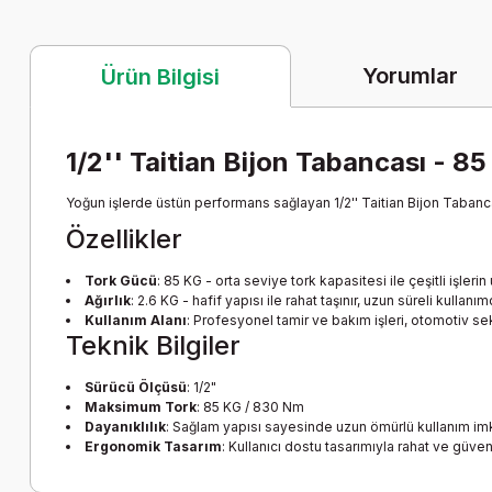
Yorumlar
Ürün Bilgisi
1/2'' Taitian Bijon Tabancası - 85
Yoğun işlerde üstün performans sağlayan 1/2'' Taitian Bijon Tabancası
Özellikler
Tork Gücü
: 85 KG - orta seviye tork kapasitesi ile çeşitli işlerin
Ağırlık
: 2.6 KG - hafif yapısı ile rahat taşınır, uzun süreli kullanı
Kullanım Alanı
: Profesyonel tamir ve bakım işleri, otomotiv se
Teknik Bilgiler
Sürücü Ölçüsü
: 1/2"
Maksimum Tork
: 85 KG / 830 Nm
Dayanıklılık
: Sağlam yapısı sayesinde uzun ömürlü kullanım imk
Ergonomik Tasarım
: Kullanıcı dostu tasarımıyla rahat ve güven