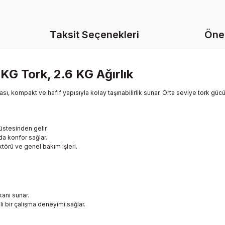
Taksit Seçenekleri
Öner
 KG Tork, 2.6 KG Ağırlık
, kompakt ve hafif yapısıyla kolay taşınabilirlik sunar. Orta seviye tork gücü v
 üstesinden gelir.
mda konfor sağlar.
ktörü ve genel bakım işleri.
anı sunar.
li bir çalışma deneyimi sağlar.