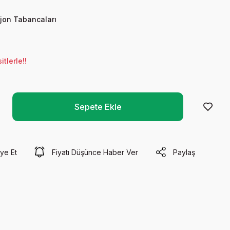
ijon Tabancaları
tlerle!!
Sepete Ekle
ye Et
Fiyatı Düşünce Haber Ver
Paylaş