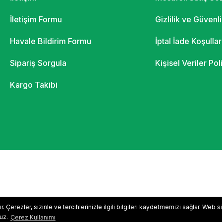
İletişim Formu
Gizlilik ve Güvenl
Havale Bildirim Formu
İptal İade Koşullar
Sipariş Sorgula
Kişisel Veriler Pol
Kargo Takibi
 Çerezler, sizinle ve tercihlerinizle ilgili bilgileri kaydetmemizi sağlar. Web 
nuz.
Çerez Kullanımı
ile
ideasoft
e-