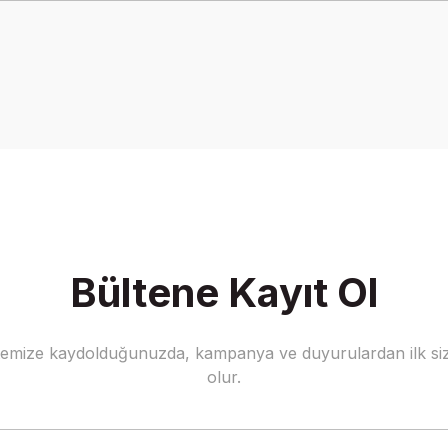
onularda yetersiz gördüğünüz noktaları öneri formunu kullanarak tarafımız
Bu ürüne ilk yorumu siz yapın!
Yorum Yaz
Bültene Kayıt Ol
stemize kaydolduğunuzda, kampanya ve duyurulardan ilk siz
Gönder
olur.