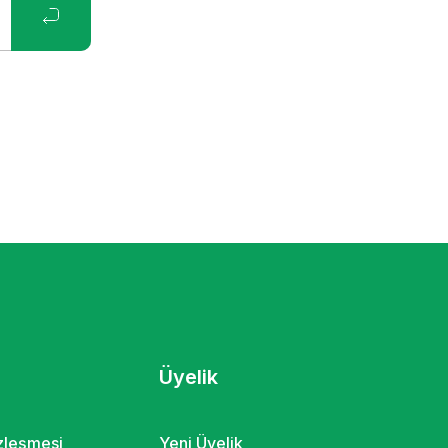
Üyelik
özleşmesi
Yeni Üyelik