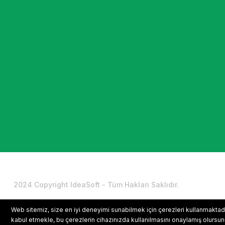
2024 Copyright IdeaSoft - Tüm Hakları Saklıdır.
Web sitemiz, size en iyi deneyimi sunabilmek için çerezleri kullanmaktadır.
kabul etmekle, bu çerezlerin cihazınızda kullanılmasını onaylamış olursu