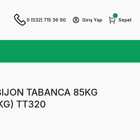
0 (532) 715 36 90
Giriş Yap
Sepet
N BIJON TABANCA 85KG
 KG) TT320