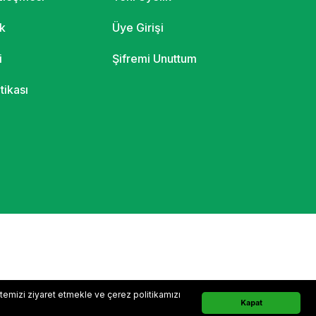
ik
Üye Girişi
i
Şifremi Unuttum
itikası
sitemizi ziyaret etmekle ve çerez politikamızı
Whatsapp Sipariş Hattı
Kapat