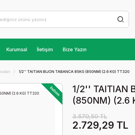
Kurumsal
İletişim
Bize Yazın
ncaları
1/2'' TAITIAN BIJON TABANCA 85KG (850NM) (2.6 KG) TT320
1/2'' TAITIA
İndirim
(850NM) (2.6
3.570,50 TL
2.729,29 TL