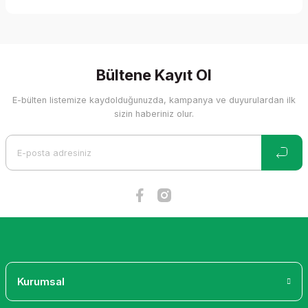
Yorum Yaz
Bu ürünün fiyat bilgisi, resim, ürün açıklamalarında ve diğer
konularda yetersiz gördüğünüz noktaları öneri formunu
kullanarak tarafımıza iletebilirsiniz.
Görüş ve önerileriniz için teşekkür ederiz.
Bültene Kayıt Ol
E-bülten listemize kaydolduğunuzda, kampanya ve duyurulardan ilk
Ürün resmi kalitesiz, bozuk veya görüntülenemiyor.
sizin haberiniz olur.
Ürün açıklamasında eksik bilgiler bulunuyor.
Ürün bilgilerinde hatalar bulunuyor.
Ürün fiyatı diğer sitelerden daha pahalı.
Bu ürüne benzer farklı alternatifler olmalı.
Gönder
Kurumsal