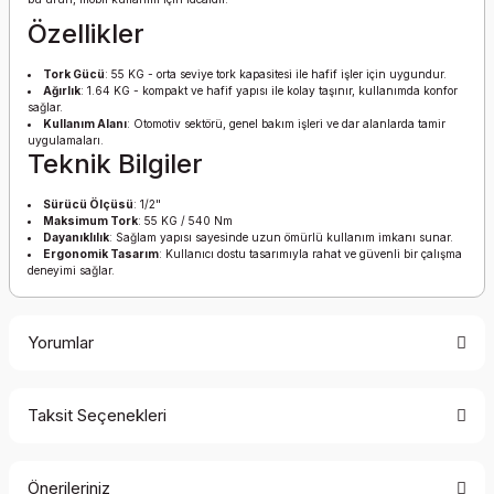
Özellikler
Tork Gücü
: 55 KG - orta seviye tork kapasitesi ile hafif işler için uygundur.
Ağırlık
: 1.64 KG - kompakt ve hafif yapısı ile kolay taşınır, kullanımda konfor
sağlar.
Kullanım Alanı
: Otomotiv sektörü, genel bakım işleri ve dar alanlarda tamir
uygulamaları.
Teknik Bilgiler
Sürücü Ölçüsü
: 1/2"
Maksimum Tork
: 55 KG / 540 Nm
Dayanıklılık
: Sağlam yapısı sayesinde uzun ömürlü kullanım imkanı sunar.
Ergonomik Tasarım
: Kullanıcı dostu tasarımıyla rahat ve güvenli bir çalışma
deneyimi sağlar.
Yorumlar
Taksit Seçenekleri
Bu ürüne ilk yorumu siz yapın!
Önerileriniz