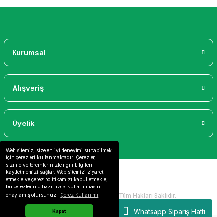
Gönder
Kurumsal
Alışveriş
Üyelik
Web sitemiz, size en iyi deneyimi sunabilmek
için çerezleri kullanmaktadır. Çerezler,
sizinle ve tercihlerinizle ilgili bilgileri
kaydetmemizi sağlar. Web sitemizi ziyaret
etmekle ve çerez politikamızı kabul etmekle,
bu çerezlerin cihazınızda kullanılmasını
2024 Copyright IdeaSoft - Tüm Hakları Saklıdır.
onaylamış olursunuz.
Çerez Kullanımı
Whatsapp Sipariş Hattı
Kapat