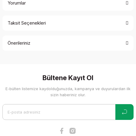
Yorumlar
Taksit Seçenekleri
Bu ürüne ilk yorumu siz yapın!
Önerileriniz
Yorum Yaz
Bu ürünün fiyat bilgisi, resim, ürün açıklamalarında ve diğer
konularda yetersiz gördüğünüz noktaları öneri formunu
kullanarak tarafımıza iletebilirsiniz.
Görüş ve önerileriniz için teşekkür ederiz.
Bültene Kayıt Ol
E-bülten listemize kaydolduğunuzda, kampanya ve duyurulardan ilk
Ürün resmi kalitesiz, bozuk veya görüntülenemiyor.
sizin haberiniz olur.
Ürün açıklamasında eksik bilgiler bulunuyor.
Ürün bilgilerinde hatalar bulunuyor.
Ürün fiyatı diğer sitelerden daha pahalı.
Bu ürüne benzer farklı alternatifler olmalı.