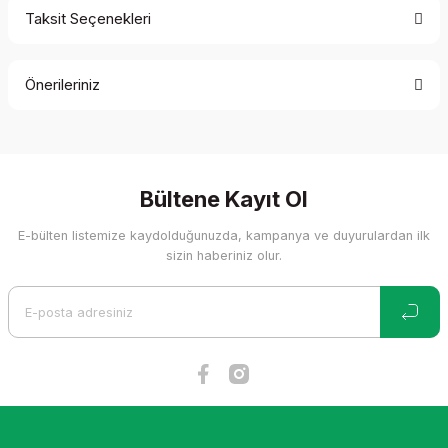
Taksit Seçenekleri
Bu ürüne ilk yorumu siz yapın!
Önerileriniz
Yorum Yaz
Bu ürünün fiyat bilgisi, resim, ürün açıklamalarında ve diğer
konularda yetersiz gördüğünüz noktaları öneri formunu
kullanarak tarafımıza iletebilirsiniz.
Görüş ve önerileriniz için teşekkür ederiz.
Bültene Kayıt Ol
E-bülten listemize kaydolduğunuzda, kampanya ve duyurulardan ilk
Ürün resmi kalitesiz, bozuk veya görüntülenemiyor.
sizin haberiniz olur.
Ürün açıklamasında eksik bilgiler bulunuyor.
Ürün bilgilerinde hatalar bulunuyor.
Ürün fiyatı diğer sitelerden daha pahalı.
Bu ürüne benzer farklı alternatifler olmalı.