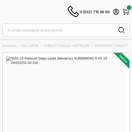
0 (532) 715 36 90
Anasayfa
DIŞ LASTİK
FORKLİFT DOLGU LASTİKLERİ
SEKMANSIZ FORKLİFT D
İndirim