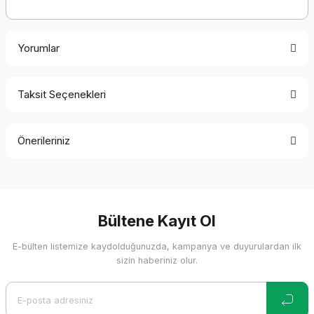
Yorumlar
Taksit Seçenekleri
Bu ürüne ilk yorumu siz yapın!
Önerileriniz
Yorum Yaz
Bu ürünün fiyat bilgisi, resim, ürün açıklamalarında ve diğer
konularda yetersiz gördüğünüz noktaları öneri formunu
kullanarak tarafımıza iletebilirsiniz.
Görüş ve önerileriniz için teşekkür ederiz.
Bültene Kayıt Ol
E-bülten listemize kaydolduğunuzda, kampanya ve duyurulardan ilk
Ürün resmi kalitesiz, bozuk veya görüntülenemiyor.
sizin haberiniz olur.
Ürün açıklamasında eksik bilgiler bulunuyor.
Ürün bilgilerinde hatalar bulunuyor.
Ürün fiyatı diğer sitelerden daha pahalı.