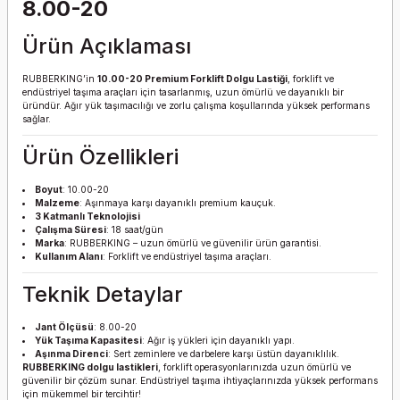
8.00-20
Ürün Açıklaması
RUBBERKING’in
10.00-20 Premium Forklift Dolgu Lastiği
, forklift ve
endüstriyel taşıma araçları için tasarlanmış, uzun ömürlü ve dayanıklı bir
üründür. Ağır yük taşımacılığı ve zorlu çalışma koşullarında yüksek performans
sağlar.
Ürün Özellikleri
Boyut
: 10.00-20
Malzeme
: Aşınmaya karşı dayanıklı premium kauçuk.
3 Katmanlı Teknolojisi
Çalışma Süresi
: 18 saat/gün
Marka
: RUBBERKING – uzun ömürlü ve güvenilir ürün garantisi.
Kullanım Alanı
: Forklift ve endüstriyel taşıma araçları.
Teknik Detaylar
Jant Ölçüsü
: 8.00-20
Yük Taşıma Kapasitesi
: Ağır iş yükleri için dayanıklı yapı.
Aşınma Direnci
: Sert zeminlere ve darbelere karşı üstün dayanıklılık.
RUBBERKING dolgu lastikleri
, forklift operasyonlarınızda uzun ömürlü ve
güvenilir bir çözüm sunar. Endüstriyel taşıma ihtiyaçlarınızda yüksek performans
için mükemmel bir tercihtir!