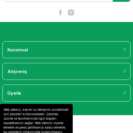
Bu ürüne benzer farklı alternatifler olmalı.
Gönder
Kurumsal
Alışveriş
Üyelik
Web sitemiz, size en iyi deneyimi sunabilmek
için çerezleri kullanmaktadır. Çerezler,
sizinle ve tercihlerinizle ilgili bilgileri
kaydetmemizi sağlar. Web sitemizi ziyaret
etmekle ve çerez politikamızı kabul etmekle,
bu çerezlerin cihazınızda kullanılmasını