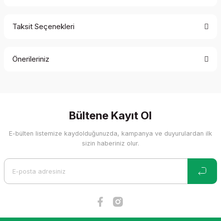
Taksit Seçenekleri
Bu ürüne ilk yorumu siz yapın!
Önerileriniz
Yorum Yaz
Bu ürünün fiyat bilgisi, resim, ürün açıklamalarında ve diğer
konularda yetersiz gördüğünüz noktaları öneri formunu
kullanarak tarafımıza iletebilirsiniz.
Görüş ve önerileriniz için teşekkür ederiz.
Bültene Kayıt Ol
E-bülten listemize kaydolduğunuzda, kampanya ve duyurulardan ilk
Ürün resmi kalitesiz, bozuk veya görüntülenemiyor.
sizin haberiniz olur.
Ürün açıklamasında eksik bilgiler bulunuyor.
Ürün bilgilerinde hatalar bulunuyor.
Ürün fiyatı diğer sitelerden daha pahalı.
Bu ürüne benzer farklı alternatifler olmalı.