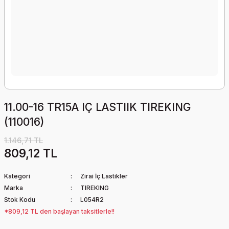
11.00-16 TR15A IÇ LASTIIK TIREKING
(110016)
1.146,71 TL
809,12 TL
Kategori
Zirai İç Lastikler
Marka
TIREKING
Stok Kodu
L054R2
*809,12 TL den başlayan taksitlerle!!