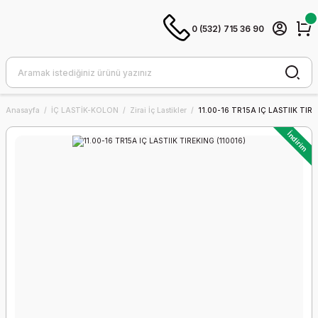
0 (532) 715 36 90
Anasayfa
İÇ LASTİK-KOLON
Zirai İç Lastikler
11.00-16 TR15A IÇ LASTIIK TIRE
İndirim