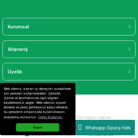
Gönder
Kurumsal
Alışveriş
Üyelik
Web sitemiz, size en iyi deneyimi sunabilmek
için çerezleri kullanmaktadır. Çerezler,
sizinle ve tercihlerinizle ilgili bilgileri
kaydetmemizi sağlar. Web sitemizi ziyaret
etmekle ve çerez politikamızı kabul etmekle,
bu çerezlerin cihazınızda kullanılmasını
2024 Copyright IdeaSoft - Tüm Hakları Saklıdır.
onaylamış olursunuz.
Çerez Kullanımı
Whatsapp Sipariş Hattı
Kapat
ideasoft
ile
e-