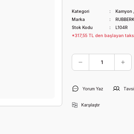
Kategori
Kamyon /
Marka
RUBBER
Stok Kodu
L104R
*317,55 TL den başlayan taksit
Yorum Yaz
Tavsi
Karşılaştır