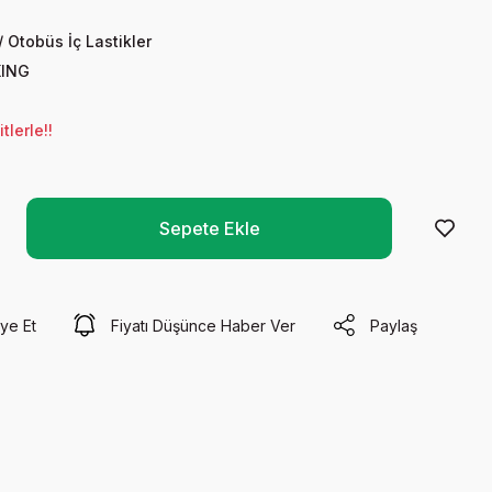
 Otobüs İç Lastikler
KING
lerle!!
Sepete Ekle
ye Et
Fiyatı Düşünce Haber Ver
Paylaş