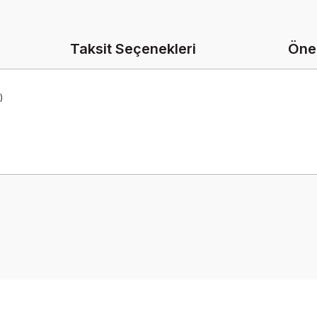
Taksit Seçenekleri
Öner
)
onularda yetersiz gördüğünüz noktaları öneri formunu kullanarak tarafımız
Bu ürüne ilk yorumu siz yapın!
Yorum Yaz