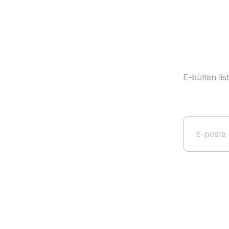
Bu ürüne benzer farklı alternatifler olmalı.
E-bülten li