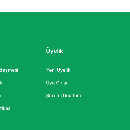
Üyelik
özleşmesi
Yeni Üyelik
ik
Üye Girişi
i
Şifremi Unuttum
itikası