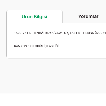
Yorumlar
Ürün Bilgisi
12.00-24 HD TR78A/TR175A/V3.04-5 İÇ LASTİK TIREKING (120024
KAMYON & OTOBÜS İÇ LASTİĞİ
Bu ürünün fiyat bilgisi, resim, ürün açıklamalarında ve diğer k
Görüş ve önerileriniz için teşekkür ederiz.
Ürün resmi kalitesiz, bozuk veya görüntülenemiyor.
Ürün açıklamasında eksik bilgiler bulunuyor.
Ürün bilgilerinde hatalar bulunuyor.
Ürün fiyatı diğer sitelerden daha pahalı.