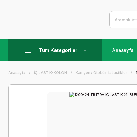
Tüm Kategoriler
Anasayfa
Anasayfa
İÇ LASTİK-KOLON
Kamyon / Otobüs İç Lastikler