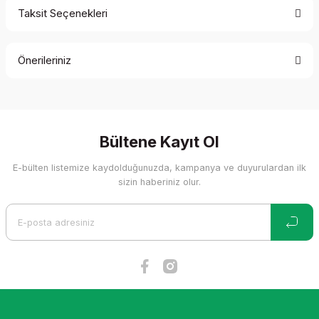
Taksit Seçenekleri
Bu ürüne ilk yorumu siz yapın!
Önerileriniz
Yorum Yaz
Bu ürünün fiyat bilgisi, resim, ürün açıklamalarında ve diğer
konularda yetersiz gördüğünüz noktaları öneri formunu
kullanarak tarafımıza iletebilirsiniz.
Görüş ve önerileriniz için teşekkür ederiz.
Bültene Kayıt Ol
E-bülten listemize kaydolduğunuzda, kampanya ve duyurulardan ilk
Ürün resmi kalitesiz, bozuk veya görüntülenemiyor.
sizin haberiniz olur.
Ürün açıklamasında eksik bilgiler bulunuyor.
Ürün bilgilerinde hatalar bulunuyor.
Ürün fiyatı diğer sitelerden daha pahalı.
Bu ürüne benzer farklı alternatifler olmalı.