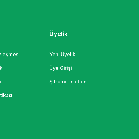
Üyelik
özleşmesi
Yeni Üyelik
ik
Üye Girişi
i
Şifremi Unuttum
itikası