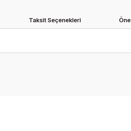
Taksit Seçenekleri
Öner
onularda yetersiz gördüğünüz noktaları öneri formunu kullanarak tarafımız
Bu ürüne ilk yorumu siz yapın!
Yorum Yaz