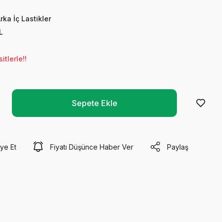
rka İç Lastikler
L
tlerle!!
Sepete Ekle
ye Et
Fiyatı Düşünce Haber Ver
Paylaş