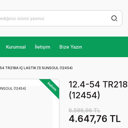
Kurumsal
İletişim
Bize Yazın
-54 TR218A IÇ LASTIK (1) SUNSOUL (12454)
12.4-54 TR218
İndirim
(12454)
6.586,96 TL
4.647,76 TL