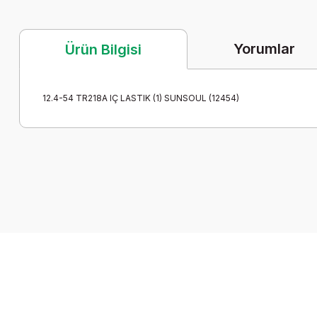
Yorumlar
Ürün Bilgisi
12.4-54 TR218A IÇ LASTIK (1) SUNSOUL (12454)
Bu ürünün fiyat bilgisi, resim, ürün açıklamalarında ve diğer k
Görüş ve önerileriniz için teşekkür ederiz.
Ürün resmi kalitesiz, bozuk veya görüntülenemiyor.
Ürün açıklamasında eksik bilgiler bulunuyor.
Ürün bilgilerinde hatalar bulunuyor.
Ürün fiyatı diğer sitelerden daha pahalı.
Bu ürüne benzer farklı alternatifler olmalı.