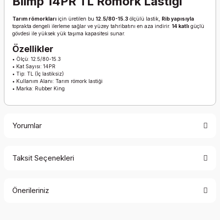
Blimp 14PR TL Römork Lastiği
Tarım römorkları
için üretilen bu
12.5/80-15.3
ölçülü lastik,
Rib yapısıyla
toprakta dengeli ilerleme sağlar ve yüzey tahribatını en aza indirir.
14 katlı
güçlü
gövdesi ile yüksek yük taşıma kapasitesi sunar.
Özellikler
• Ölçü: 12.5/80-15.3
• Kat Sayısı: 14PR
• Tip: TL (İç lastiksiz)
• Kullanım Alanı: Tarım römork lastiği
• Marka: Rubber King
Yorumlar
Taksit Seçenekleri
Bu ürüne ilk yorumu siz yapın!
Önerileriniz
Yorum Yaz
Bu ürünün fiyat bilgisi, resim, ürün açıklamalarında ve diğer