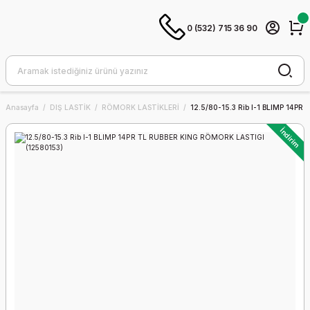
0 (532) 715 36 90
Anasayfa
DIŞ LASTİK
RÖMORK LASTİKLERİ
12.5/80-15.3 Rib I-1 BLIMP 14P
İndirim