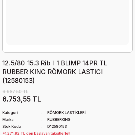
12.5/80-15.3 Rib I-1 BLIMP 14PR TL
RUBBER KING RÖMORK LASTIGI
(12580153)
9.987,50 TL
6.753,55 TL
Kategori
RÖMORK LASTİKLERİ
Marka
RUBBERKING
Stok Kodu
D12580153
*1.271,92 TL den başlayan taksitlerle!!