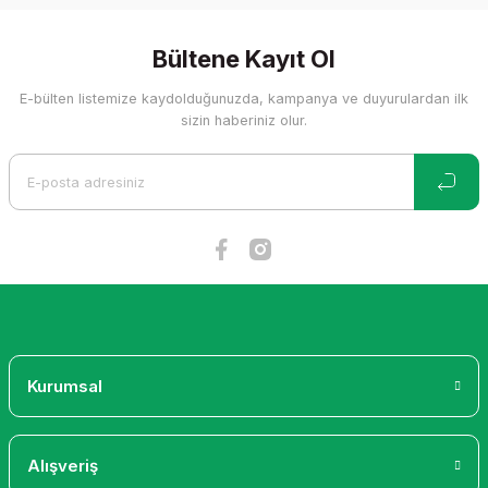
konularda yetersiz gördüğünüz noktaları öneri formunu
kullanarak tarafımıza iletebilirsiniz.
Görüş ve önerileriniz için teşekkür ederiz.
Bültene Kayıt Ol
E-bülten listemize kaydolduğunuzda, kampanya ve duyurulardan ilk
Ürün resmi kalitesiz, bozuk veya görüntülenemiyor.
sizin haberiniz olur.
Ürün açıklamasında eksik bilgiler bulunuyor.
Ürün bilgilerinde hatalar bulunuyor.
Ürün fiyatı diğer sitelerden daha pahalı.
Bu ürüne benzer farklı alternatifler olmalı.
Gönder
Kurumsal
Alışveriş