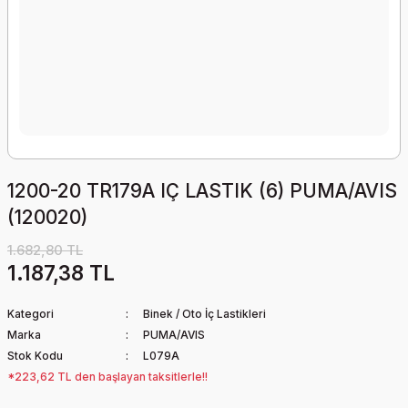
1200-20 TR179A IÇ LASTIK (6) PUMA/AVIS
(120020)
1.682,80 TL
1.187,38 TL
Kategori
Binek / Oto İç Lastikleri
Marka
PUMA/AVIS
Stok Kodu
L079A
*223,62 TL den başlayan taksitlerle!!