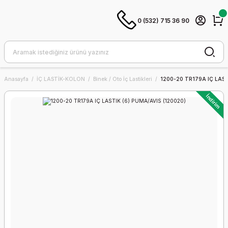
0 (532) 715 36 90
Anasayfa
İÇ LASTİK-KOLON
Binek / Oto İç Lastikleri
1200-20 TR179A IÇ LAST
İndirim