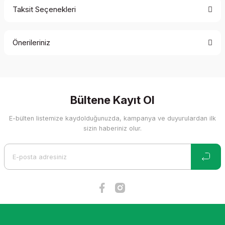
Taksit Seçenekleri
Bu ürüne ilk yorumu siz yapın!
Önerileriniz
Yorum Yaz
Bu ürünün fiyat bilgisi, resim, ürün açıklamalarında ve diğer
konularda yetersiz gördüğünüz noktaları öneri formunu
kullanarak tarafımıza iletebilirsiniz.
Görüş ve önerileriniz için teşekkür ederiz.
Bültene Kayıt Ol
E-bülten listemize kaydolduğunuzda, kampanya ve duyurulardan ilk
Ürün resmi kalitesiz, bozuk veya görüntülenemiyor.
sizin haberiniz olur.
Ürün açıklamasında eksik bilgiler bulunuyor.
Ürün bilgilerinde hatalar bulunuyor.
Ürün fiyatı diğer sitelerden daha pahalı.
Bu ürüne benzer farklı alternatifler olmalı.