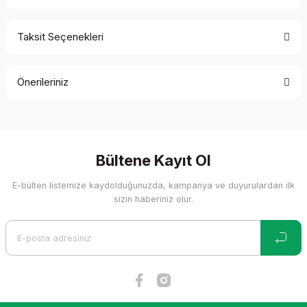
Taksit Seçenekleri
Bu ürüne ilk yorumu siz yapın!
Önerileriniz
Yorum Yaz
Bu ürünün fiyat bilgisi, resim, ürün açıklamalarında ve diğer
konularda yetersiz gördüğünüz noktaları öneri formunu
kullanarak tarafımıza iletebilirsiniz.
Görüş ve önerileriniz için teşekkür ederiz.
Bültene Kayıt Ol
E-bülten listemize kaydolduğunuzda, kampanya ve duyurulardan ilk
Ürün resmi kalitesiz, bozuk veya görüntülenemiyor.
sizin haberiniz olur.
Ürün açıklamasında eksik bilgiler bulunuyor.
Ürün bilgilerinde hatalar bulunuyor.
Ürün fiyatı diğer sitelerden daha pahalı.
Bu ürüne benzer farklı alternatifler olmalı.