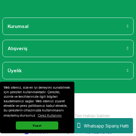
Gönder
Kurumsal
Alışveriş
Üyelik
Web sitemiz, size en iyi deneyimi sunabilmek
için çerezleri kullanmaktadır. Çerezler,
sizinle ve tercihlerinizle ilgili bilgileri
kaydetmemizi sağlar. Web sitemizi ziyaret
etmekle ve çerez politikamızı kabul etmekle,
bu çerezlerin cihazınızda kullanılmasını
2024 Copyright IdeaSoft - Tüm Hakları Saklıdır.
onaylamış olursunuz.
Çerez Kullanımı
Whatsapp Sipariş Hattı
Kapat
ideasoft
ile
e-