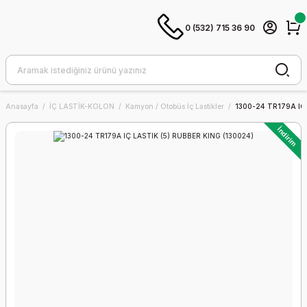
0 (532) 715 36 90
Anasayfa
İÇ LASTİK-KOLON
Kamyon / Otobüs İç Lastikler
1300-24 TR179A IÇ 
İndirim