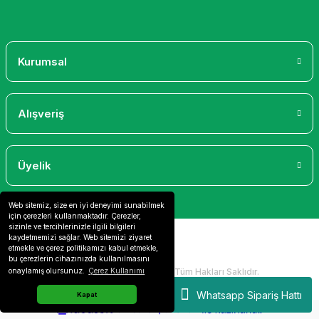
Gönder
Kurumsal
Alışveriş
Üyelik
Web sitemiz, size en iyi deneyimi sunabilmek
için çerezleri kullanmaktadır. Çerezler,
sizinle ve tercihlerinizle ilgili bilgileri
kaydetmemizi sağlar. Web sitemizi ziyaret
etmekle ve çerez politikamızı kabul etmekle,
bu çerezlerin cihazınızda kullanılmasını
2024 Copyright IdeaSoft - Tüm Hakları Saklıdır.
onaylamış olursunuz.
Çerez Kullanımı
Whatsapp Sipariş Hattı
Kapat
ideasoft
ile
e-