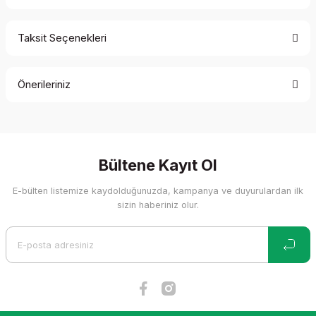
Taksit Seçenekleri
Bu ürüne ilk yorumu siz yapın!
Önerileriniz
Yorum Yaz
Bu ürünün fiyat bilgisi, resim, ürün açıklamalarında ve diğer
konularda yetersiz gördüğünüz noktaları öneri formunu
kullanarak tarafımıza iletebilirsiniz.
Görüş ve önerileriniz için teşekkür ederiz.
Bültene Kayıt Ol
E-bülten listemize kaydolduğunuzda, kampanya ve duyurulardan ilk
Ürün resmi kalitesiz, bozuk veya görüntülenemiyor.
sizin haberiniz olur.
Ürün açıklamasında eksik bilgiler bulunuyor.
Ürün bilgilerinde hatalar bulunuyor.
Ürün fiyatı diğer sitelerden daha pahalı.
Bu ürüne benzer farklı alternatifler olmalı.