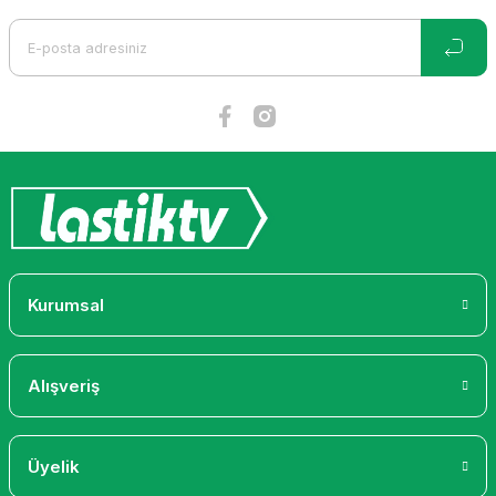
Ürün açıklamasında eksik bilgiler bulunuyor.
Ürün bilgilerinde hatalar bulunuyor.
Ürün fiyatı diğer sitelerden daha pahalı.
Bu ürüne benzer farklı alternatifler olmalı.
Gönder
Kurumsal
Alışveriş
Üyelik