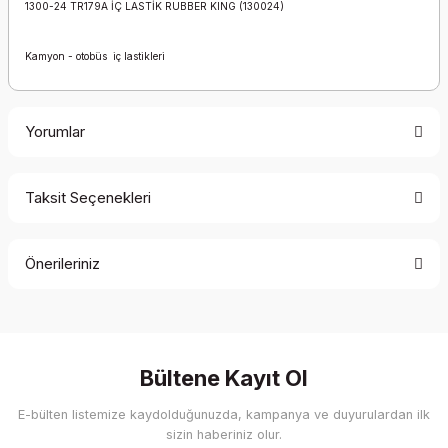
1300-24 TR179A İÇ LASTİK RUBBER KING (130024)
Kamyon - otobüs iç lastikleri
Yorumlar
Taksit Seçenekleri
Bu ürüne ilk yorumu siz yapın!
Önerileriniz
Yorum Yaz
Bu ürünün fiyat bilgisi, resim, ürün açıklamalarında ve diğer
konularda yetersiz gördüğünüz noktaları öneri formunu
kullanarak tarafımıza iletebilirsiniz.
Görüş ve önerileriniz için teşekkür ederiz.
Bültene Kayıt Ol
E-bülten listemize kaydolduğunuzda, kampanya ve duyurulardan ilk
Ürün resmi kalitesiz, bozuk veya görüntülenemiyor.
sizin haberiniz olur.