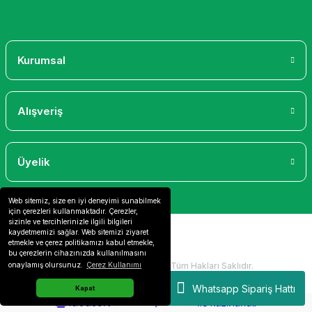
Gönder
Kurumsal
Alışveriş
Üyelik
Web sitemiz, size en iyi deneyimi sunabilmek
için çerezleri kullanmaktadır. Çerezler,
sizinle ve tercihlerinizle ilgili bilgileri
kaydetmemizi sağlar. Web sitemizi ziyaret
etmekle ve çerez politikamızı kabul etmekle,
bu çerezlerin cihazınızda kullanılmasını
2024 Copyright IdeaSoft - Tüm Hakları Saklıdır.
onaylamış olursunuz.
Çerez Kullanımı
Whatsapp Sipariş Hattı
Kapat
ideasoft
ile
e-