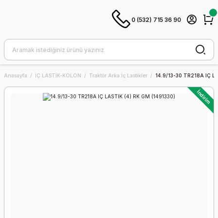
0 (532) 715 36 90
Anasayfa
İÇ LASTİK-KOLON
Traktör Arka İç Lastikler
14.9/13-30 TR218A IÇ L
İndirim