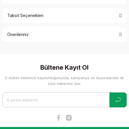
Taksit Seçenekleri
Bu ürüne ilk yorumu siz yapın!
Önerileriniz
Yorum Yaz
Bu ürünün fiyat bilgisi, resim, ürün açıklamalarında ve diğer
konularda yetersiz gördüğünüz noktaları öneri formunu
kullanarak tarafımıza iletebilirsiniz.
Görüş ve önerileriniz için teşekkür ederiz.
Bültene Kayıt Ol
E-bülten listemize kaydolduğunuzda, kampanya ve duyurulardan ilk
Ürün resmi kalitesiz, bozuk veya görüntülenemiyor.
sizin haberiniz olur.
Ürün açıklamasında eksik bilgiler bulunuyor.
Ürün bilgilerinde hatalar bulunuyor.
Ürün fiyatı diğer sitelerden daha pahalı.
Bu ürüne benzer farklı alternatifler olmalı.