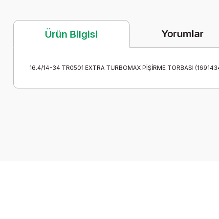
Yorumlar
Ürün Bilgisi
16.4/14-34 TR0501 EXTRA TURBOMAX PİŞİRME TORBASI (169143
Bu ürünün fiyat bilgisi, resim, ürün açıklamalarında ve diğer k
Görüş ve önerileriniz için teşekkür ederiz.
Ürün resmi kalitesiz, bozuk veya görüntülenemiyor.
Ürün açıklamasında eksik bilgiler bulunuyor.
Ürün bilgilerinde hatalar bulunuyor.
Ürün fiyatı diğer sitelerden daha pahalı.
Bu ürüne benzer farklı alternatifler olmalı.