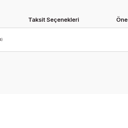
Taksit Seçenekleri
Öner
4)
onularda yetersiz gördüğünüz noktaları öneri formunu kullanarak tarafımız
Bu ürüne ilk yorumu siz yapın!
Yorum Yaz