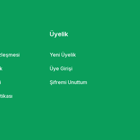
Üyelik
özleşmesi
Yeni Üyelik
ik
Üye Girişi
i
Şifremi Unuttum
itikası