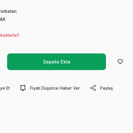
Torbaları
AX
sitlerle!!
Sepete Ekle
ye Et
Fiyatı Düşünce Haber Ver
Paylaş