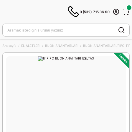
0 (532) 715 36 90
Anasayfa
EL ALETLERİ
BİJON ANAHTARLARI
BİJON ANAHTARLARI/PİPO TİPİ
İndirim