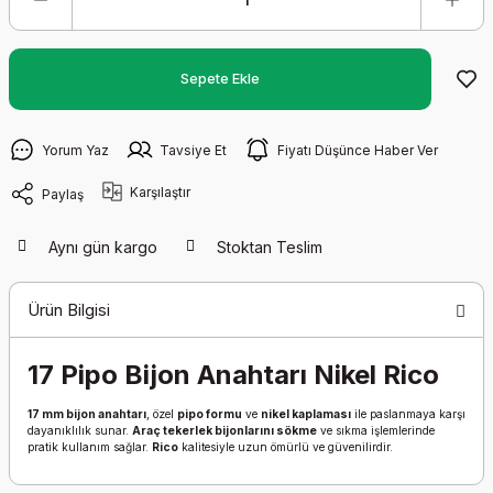
Sepete Ekle
Yorum Yaz
Tavsiye Et
Fiyatı Düşünce Haber Ver
Karşılaştır
Paylaş
Aynı gün kargo
Stoktan Teslim
Ürün Bilgisi
17 Pipo Bijon Anahtarı Nikel Rico
17 mm bijon anahtarı
, özel
pipo formu
ve
nikel kaplaması
ile paslanmaya karşı
dayanıklılık sunar.
Araç tekerlek bijonlarını sökme
ve sıkma işlemlerinde
pratik kullanım sağlar.
Rico
kalitesiyle uzun ömürlü ve güvenilirdir.