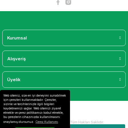
Gönder
Kurumsal
Alışveriş
Üyelik
Web sitemiz, size en iyi deneyimi sunabilmek
için çerezleri kullanmaktadır. Çerezler,
sizinle ve tercihlerinizle ilgili bilgileri
kaydetmemizi sağlar. Web sitemizi ziyaret
etmekle ve çerez politikamızı kabul etmekle,
bu çerezlerin cihazınızda kullanılmasını
2024 Copyright IdeaSoft - Tüm Hakları Saklıdır.
onaylamış olursunuz.
Çerez Kullanımı