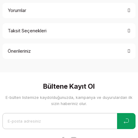
Yorumlar
Taksit Seçenekleri
Bu ürüne ilk yorumu siz yapın!
Önerileriniz
Yorum Yaz
Bu ürünün fiyat bilgisi, resim, ürün açıklamalarında ve diğer
konularda yetersiz gördüğünüz noktaları öneri formunu
kullanarak tarafımıza iletebilirsiniz.
Görüş ve önerileriniz için teşekkür ederiz.
Bültene Kayıt Ol
E-bülten listemize kaydolduğunuzda, kampanya ve duyurulardan ilk
Ürün resmi kalitesiz, bozuk veya görüntülenemiyor.
sizin haberiniz olur.
Ürün açıklamasında eksik bilgiler bulunuyor.
Ürün bilgilerinde hatalar bulunuyor.
Ürün fiyatı diğer sitelerden daha pahalı.
Bu ürüne benzer farklı alternatifler olmalı.