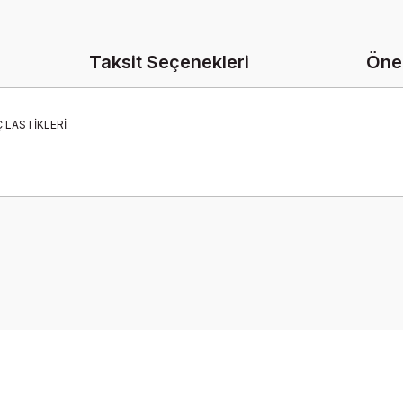
Taksit Seçenekleri
Öner
Ç LASTİKLERİ
onularda yetersiz gördüğünüz noktaları öneri formunu kullanarak tarafımız