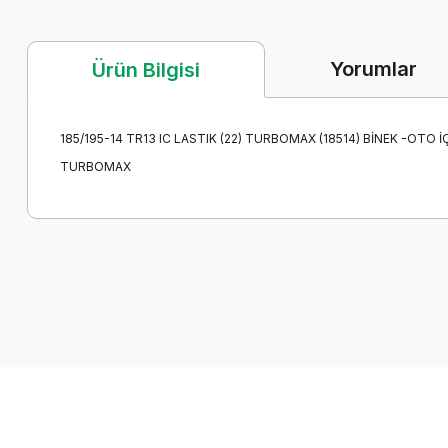
Yorumlar
Ürün Bilgisi
185/195-14 TR13 IC LASTIK (22) TURBOMAX (18514) BİNEK -OTO İ
TURBOMAX
Bu ürünün fiyat bilgisi, resim, ürün açıklamalarında ve diğer k
Görüş ve önerileriniz için teşekkür ederiz.
Merhaba
Ürün resmi kalitesiz, bozuk veya görüntülenemiyor.
Ürün açıklamasında eksik bilgiler bulunuyor.
Bu ürün 175/70/14 otomobil lastiğe uyarmı
Ürün bilgilerinde hatalar bulunuyor.
Yusuf Yürükoğlu | 24/03/2024
Ürün fiyatı diğer sitelerden daha pahalı.
Bu ürüne benzer farklı alternatifler olmalı.