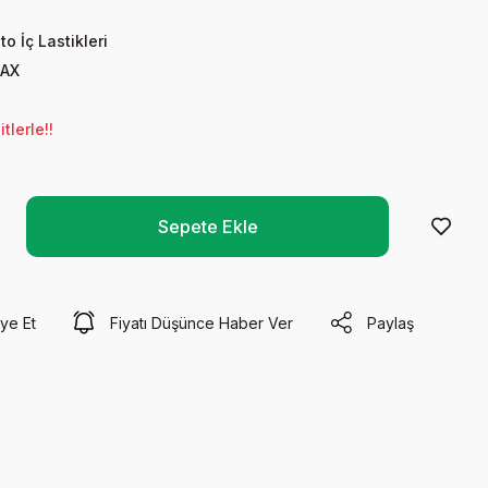
to İç Lastikleri
AX
tlerle!!
Sepete Ekle
ye Et
Fiyatı Düşünce Haber Ver
Paylaş