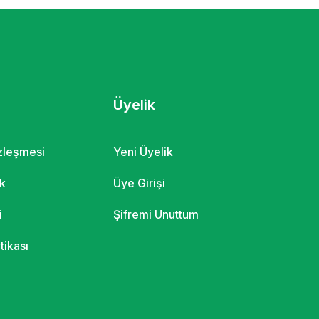
Üyelik
özleşmesi
Yeni Üyelik
ik
Üye Girişi
i
Şifremi Unuttum
itikası