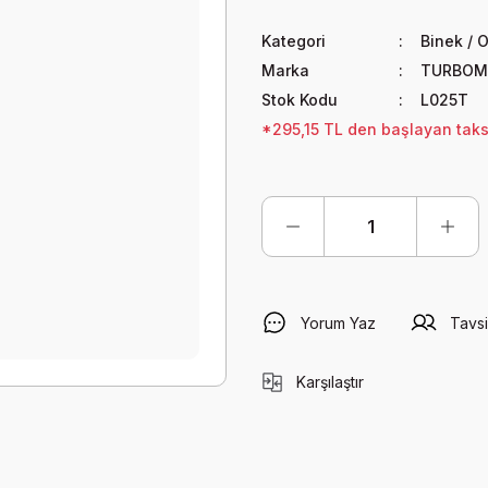
Kategori
Binek / O
Marka
TURBOM
Stok Kodu
L025T
*295,15 TL den başlayan taksi
Yorum Yaz
Tavsi
Karşılaştır