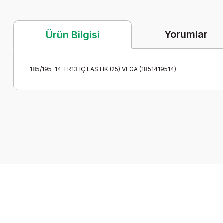
Yorumlar
Ürün Bilgisi
185/195-14 TR13 IÇ LASTIK (25) VEGA (1851419514)
Bu ürünün fiyat bilgisi, resim, ürün açıklamalarında ve diğer k
Görüş ve önerileriniz için teşekkür ederiz.
Ürün resmi kalitesiz, bozuk veya görüntülenemiyor.
Ürün açıklamasında eksik bilgiler bulunuyor.
Ürün bilgilerinde hatalar bulunuyor.
Ürün fiyatı diğer sitelerden daha pahalı.
Bu ürüne benzer farklı alternatifler olmalı.