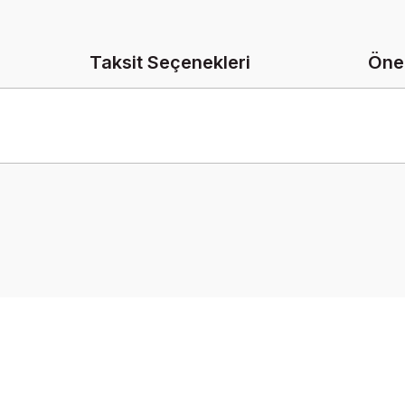
Taksit Seçenekleri
Öner
onularda yetersiz gördüğünüz noktaları öneri formunu kullanarak tarafımız
Bu ürüne ilk yorumu siz yapın!
Yorum Yaz