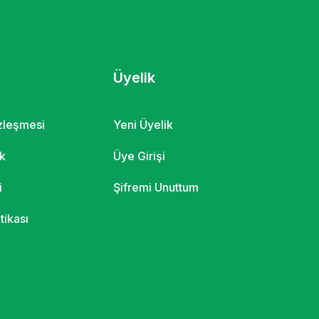
Üyelik
özleşmesi
Yeni Üyelik
ik
Üye Girişi
i
Şifremi Unuttum
itikası