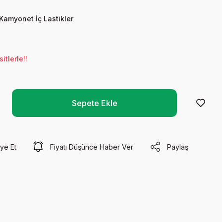
Kamyonet İç Lastikler
tlerle!!
Sepete Ekle
ye Et
Fiyatı Düşünce Haber Ver
Paylaş