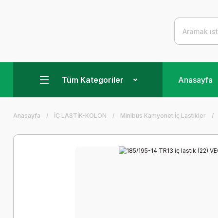
Tüm Kategoriler
Anasayfa
Anasayfa
İÇ LASTİK-KOLON
Minibüs Kamyonet İç Lastikler