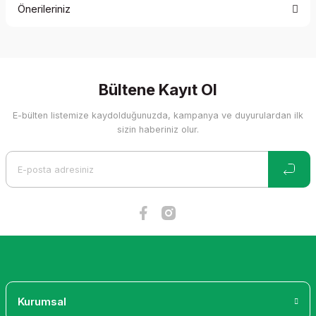
Önerileriniz
Yorum Yaz
Bu ürünün fiyat bilgisi, resim, ürün açıklamalarında ve diğer
konularda yetersiz gördüğünüz noktaları öneri formunu
kullanarak tarafımıza iletebilirsiniz.
Görüş ve önerileriniz için teşekkür ederiz.
Bültene Kayıt Ol
E-bülten listemize kaydolduğunuzda, kampanya ve duyurulardan ilk
Ürün resmi kalitesiz, bozuk veya görüntülenemiyor.
sizin haberiniz olur.
Ürün açıklamasında eksik bilgiler bulunuyor.
Ürün bilgilerinde hatalar bulunuyor.
Ürün fiyatı diğer sitelerden daha pahalı.
Bu ürüne benzer farklı alternatifler olmalı.
Gönder
Kurumsal