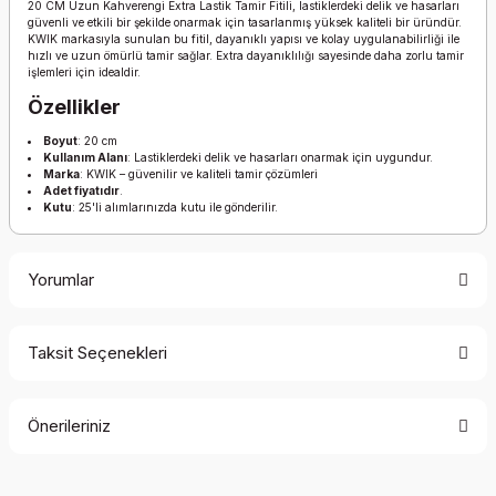
20 CM Uzun Kahverengi Extra Lastik Tamir Fitili, lastiklerdeki delik ve hasarları
güvenli ve etkili bir şekilde onarmak için tasarlanmış yüksek kaliteli bir üründür.
KWIK markasıyla sunulan bu fitil, dayanıklı yapısı ve kolay uygulanabilirliği ile
hızlı ve uzun ömürlü tamir sağlar. Extra dayanıklılığı sayesinde daha zorlu tamir
işlemleri için idealdir.
Özellikler
Boyut
: 20 cm
Kullanım Alanı
: Lastiklerdeki delik ve hasarları onarmak için uygundur.
Marka
: KWIK – güvenilir ve kaliteli tamir çözümleri
Adet fiyatıdır
.
Kutu
: 25'li alımlarınızda kutu ile gönderilir.
Yorumlar
Taksit Seçenekleri
Bu ürüne ilk yorumu siz yapın!
Önerileriniz
Yorum Yaz
Bu ürünün fiyat bilgisi, resim, ürün açıklamalarında ve diğer