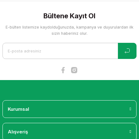
konularda yetersiz gördüğünüz noktaları öneri formunu
kullanarak tarafımıza iletebilirsiniz.
Görüş ve önerileriniz için teşekkür ederiz.
Bültene Kayıt Ol
E-bülten listemize kaydolduğunuzda, kampanya ve duyurulardan ilk
Ürün resmi kalitesiz, bozuk veya görüntülenemiyor.
sizin haberiniz olur.
Ürün açıklamasında eksik bilgiler bulunuyor.
Ürün bilgilerinde hatalar bulunuyor.
Ürün fiyatı diğer sitelerden daha pahalı.
Bu ürüne benzer farklı alternatifler olmalı.
Gönder
Kurumsal
Alışveriş