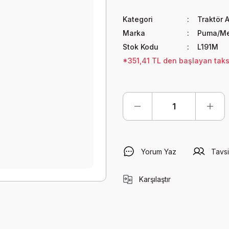
Kategori
Traktör A
Marka
Puma/Me
Stok Kodu
L191M
*351,41 TL den başlayan taksi
Yorum Yaz
Tavsi
Karşılaştır