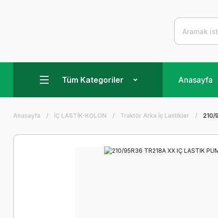
Tüm Kategoriler
Anasayfa
Anasayfa
İÇ LASTİK-KOLON
Traktör Arka İç Lastikler
210/