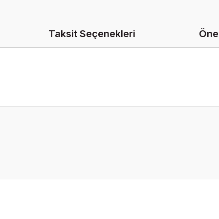
Taksit Seçenekleri
Öner
onularda yetersiz gördüğünüz noktaları öneri formunu kullanarak tarafımız
Bu ürüne ilk yorumu siz yapın!
Yorum Yaz