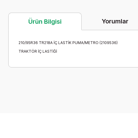
Yorumlar
Ürün Bilgisi
210/95R36 TR218A İÇ LASTİK PUMA/METRO (2109536)
TRAKTÖR İÇ LASTİĞİ
Bu ürünün fiyat bilgisi, resim, ürün açıklamalarında ve diğer k
Görüş ve önerileriniz için teşekkür ederiz.
Ürün resmi kalitesiz, bozuk veya görüntülenemiyor.
Ürün açıklamasında eksik bilgiler bulunuyor.
Ürün bilgilerinde hatalar bulunuyor.
Ürün fiyatı diğer sitelerden daha pahalı.
Bu ürüne benzer farklı alternatifler olmalı.