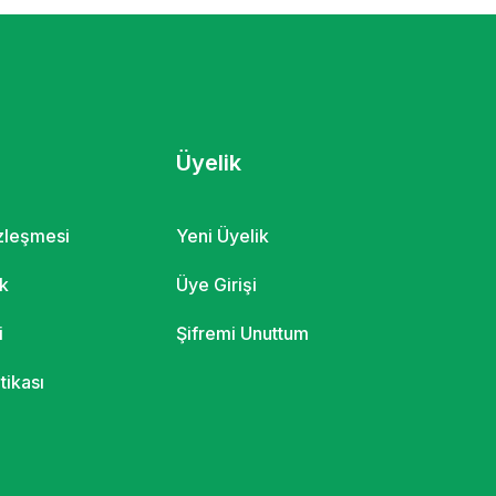
Üyelik
özleşmesi
Yeni Üyelik
ik
Üye Girişi
i
Şifremi Unuttum
itikası