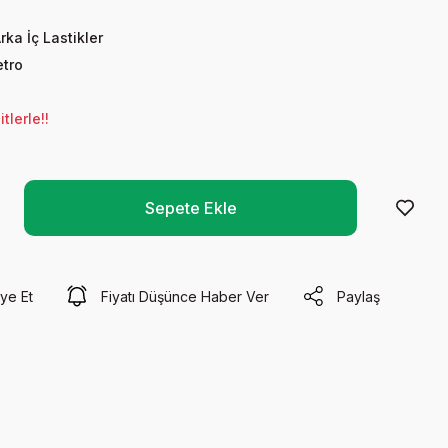
rka İç Lastikler
tro
tlerle!!
Sepete Ekle
ye Et
Fiyatı Düşünce Haber Ver
Paylaş