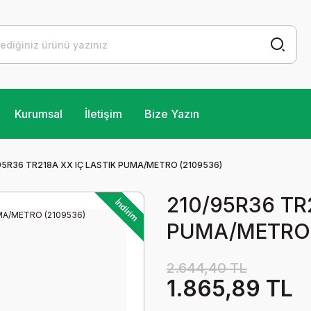
Kurumsal
İletişim
Bize Yazın
95R36 TR218A XX IÇ LASTIK PUMA/METRO (2109536)
210/95R36 TR
İndirim
PUMA/METRO 
2.644,40 TL
1.865,89 TL