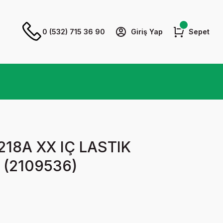
0 (532) 715 36 90
Giriş Yap
Sepet
218A XX IÇ LASTIK
(2109536)