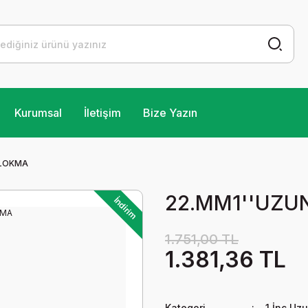
Kurumsal
İletişim
Bize Yazın
 LOKMA
22.MM1''UZU
İndirim
1.751,00 TL
1.381,36 TL
Kategori
1 İnç Uz