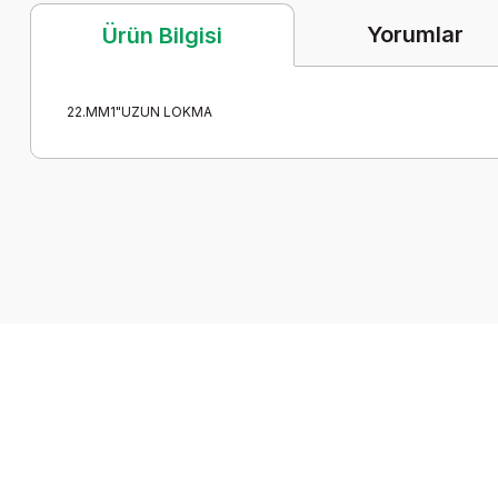
Yorumlar
Ürün Bilgisi
22.MM1"UZUN LOKMA
Bu ürünün fiyat bilgisi, resim, ürün açıklamalarında ve diğer k
Görüş ve önerileriniz için teşekkür ederiz.
Ürün resmi kalitesiz, bozuk veya görüntülenemiyor.
Ürün açıklamasında eksik bilgiler bulunuyor.
Ürün bilgilerinde hatalar bulunuyor.
Ürün fiyatı diğer sitelerden daha pahalı.
Bu ürüne benzer farklı alternatifler olmalı.