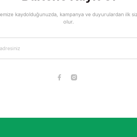
stemize kaydolduğunuzda, kampanya ve duyurulardan ilk siz
Gönder
olur.