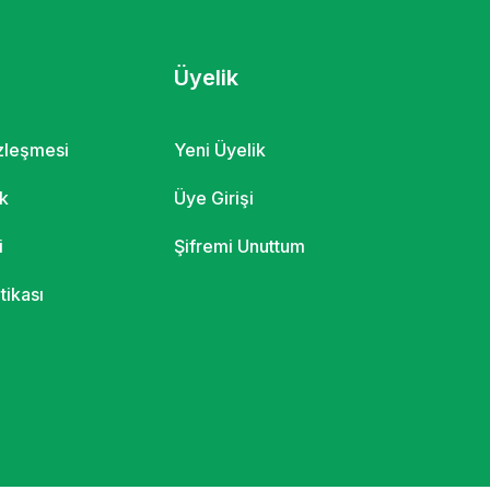
Üyelik
özleşmesi
Yeni Üyelik
ik
Üye Girişi
i
Şifremi Unuttum
itikası