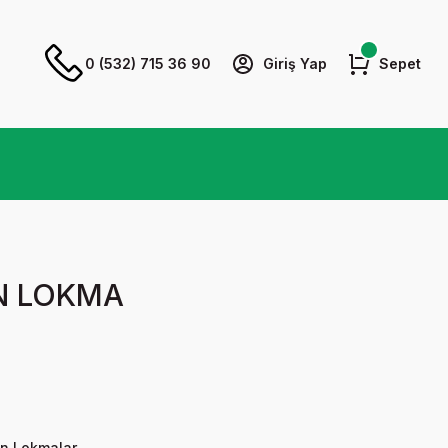
0 (532) 715 36 90
Giriş Yap
Sepet
N LOKMA
un Lokmalar