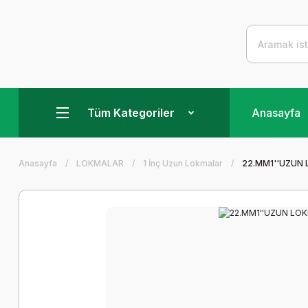
Tüm Kategoriler
Anasayfa
Anasayfa
LOKMALAR
1 İnç Uzun Lokmalar
22.MM1''UZUN