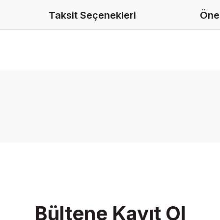
Taksit Seçenekleri
Öner
onularda yetersiz gördüğünüz noktaları öneri formunu kullanarak tarafımız
Bu ürüne ilk yorumu siz yapın!
Yorum Yaz
Bültene Kayıt Ol