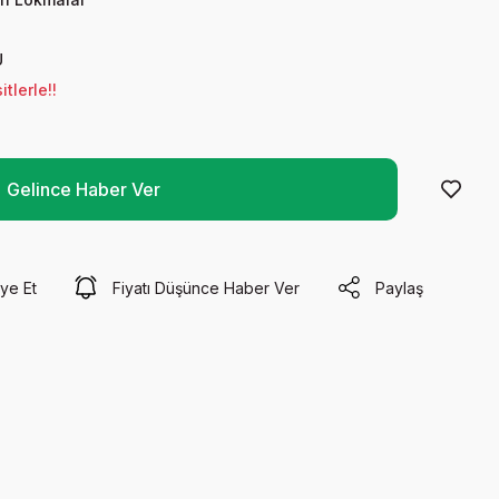
U
tlerle!!
Gelince Haber Ver
ye Et
Fiyatı Düşünce Haber Ver
Paylaş