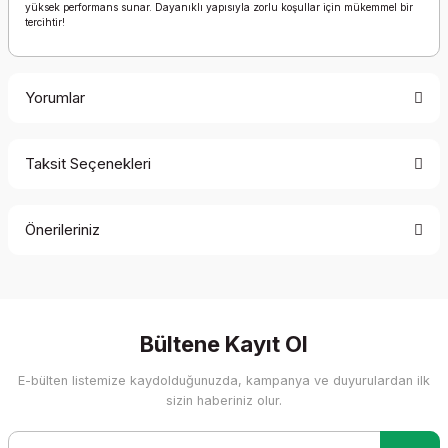
yüksek performans sunar. Dayanıklı yapısıyla zorlu koşullar için mükemmel bir
tercihtir!
Yorumlar
Taksit Seçenekleri
Bu ürüne ilk yorumu siz yapın!
Önerileriniz
Yorum Yaz
Bu ürünün fiyat bilgisi, resim, ürün açıklamalarında ve diğer
konularda yetersiz gördüğünüz noktaları öneri formunu
kullanarak tarafımıza iletebilirsiniz.
Görüş ve önerileriniz için teşekkür ederiz.
Bültene Kayıt Ol
E-bülten listemize kaydolduğunuzda, kampanya ve duyurulardan ilk
Ürün resmi kalitesiz, bozuk veya görüntülenemiyor.
sizin haberiniz olur.
Ürün açıklamasında eksik bilgiler bulunuyor.
Ürün bilgilerinde hatalar bulunuyor.