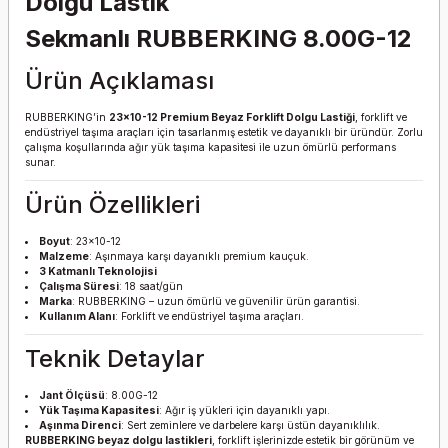
Dolgu Lastik
Sekmanlı RUBBERKING 8.00G-12
Ürün Açıklaması
RUBBERKING’in
23x10-12 Premium Beyaz Forklift Dolgu Lastiği
, forklift ve
endüstriyel taşıma araçları için tasarlanmış estetik ve dayanıklı bir üründür. Zorlu
çalışma koşullarında ağır yük taşıma kapasitesi ile uzun ömürlü performans
sunar.
Ürün Özellikleri
Boyut
: 23x10-12
Malzeme
: Aşınmaya karşı dayanıklı premium kauçuk.
3 Katmanlı Teknolojisi
Çalışma Süresi
: 18 saat/gün
Marka
: RUBBERKING – uzun ömürlü ve güvenilir ürün garantisi.
Kullanım Alanı
: Forklift ve endüstriyel taşıma araçları.
Teknik Detaylar
Jant Ölçüsü
: 8.00G-12
Yük Taşıma Kapasitesi
: Ağır iş yükleri için dayanıklı yapı.
Aşınma Direnci
: Sert zeminlere ve darbelere karşı üstün dayanıklılık.
RUBBERKING beyaz dolgu lastikleri
, forklift işlerinizde estetik bir görünüm ve