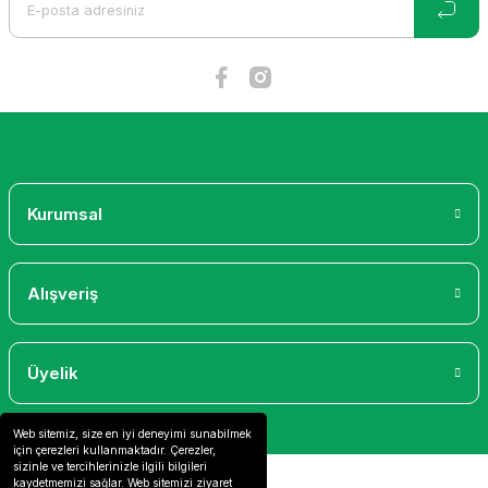
Ürün fiyatı diğer sitelerden daha pahalı.
Bu ürüne benzer farklı alternatifler olmalı.
Gönder
Kurumsal
Alışveriş
Üyelik
Web sitemiz, size en iyi deneyimi sunabilmek
için çerezleri kullanmaktadır. Çerezler,
sizinle ve tercihlerinizle ilgili bilgileri
kaydetmemizi sağlar. Web sitemizi ziyaret