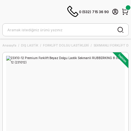
0 (532) 715 36 90
Anasayfa
DIŞ LASTİK
FORKLİFT DOLGU LASTİKLERİ
SEKMANLI FORKLİFT DO
İndirim