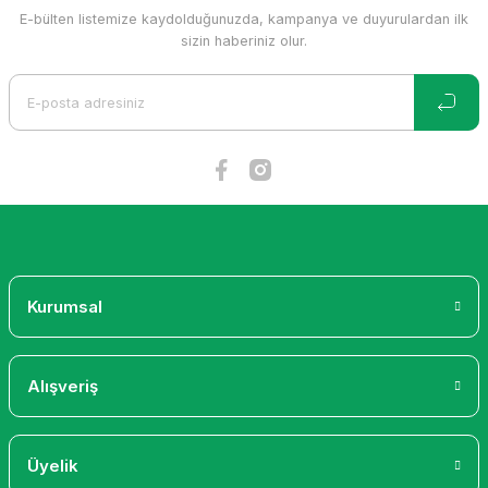
E-bülten listemize kaydolduğunuzda, kampanya ve duyurulardan ilk
Ürün resmi kalitesiz, bozuk veya görüntülenemiyor.
sizin haberiniz olur.
Ürün açıklamasında eksik bilgiler bulunuyor.
Ürün bilgilerinde hatalar bulunuyor.
Ürün fiyatı diğer sitelerden daha pahalı.
Bu ürüne benzer farklı alternatifler olmalı.
Gönder
Kurumsal
Alışveriş
Üyelik