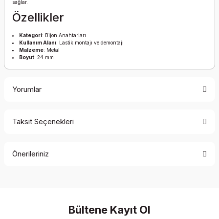
sağlar.
Özellikler
Kategori
: Bijon Anahtarları
Kullanım Alanı
: Lastik montajı ve demontajı
Malzeme
: Metal
Boyut
: 24 mm
Yorumlar
Taksit Seçenekleri
Bu ürüne ilk yorumu siz yapın!
Önerileriniz
Yorum Yaz
Bu ürünün fiyat bilgisi, resim, ürün açıklamalarında ve diğer
konularda yetersiz gördüğünüz noktaları öneri formunu
kullanarak tarafımıza iletebilirsiniz.
Görüş ve önerileriniz için teşekkür ederiz.
Bültene Kayıt Ol