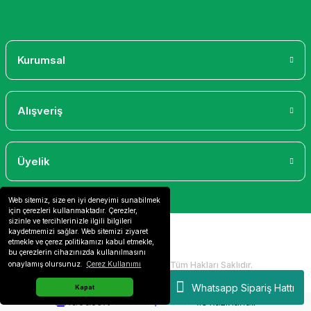
Gönder
Kurumsal
Alışveriş
Üyelik
Web sitemiz, size en iyi deneyimi sunabilmek
için çerezleri kullanmaktadır. Çerezler,
sizinle ve tercihlerinizle ilgili bilgileri
kaydetmemizi sağlar. Web sitemizi ziyaret
etmekle ve çerez politikamızı kabul etmekle,
bu çerezlerin cihazınızda kullanılmasını
2024 Copyright IdeaSoft - Tüm Hakları Saklıdır.
onaylamış olursunuz.
Çerez Kullanımı
Whatsapp Sipariş Hattı
Kapat
ideasoft
ile
e-