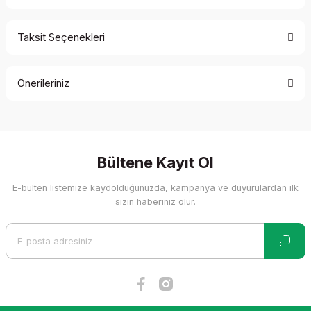
Taksit Seçenekleri
Bu ürüne ilk yorumu siz yapın!
Önerileriniz
Yorum Yaz
Bu ürünün fiyat bilgisi, resim, ürün açıklamalarında ve diğer
konularda yetersiz gördüğünüz noktaları öneri formunu
kullanarak tarafımıza iletebilirsiniz.
Görüş ve önerileriniz için teşekkür ederiz.
Bültene Kayıt Ol
E-bülten listemize kaydolduğunuzda, kampanya ve duyurulardan ilk
Ürün resmi kalitesiz, bozuk veya görüntülenemiyor.
sizin haberiniz olur.
Ürün açıklamasında eksik bilgiler bulunuyor.
Ürün bilgilerinde hatalar bulunuyor.
Ürün fiyatı diğer sitelerden daha pahalı.
Bu ürüne benzer farklı alternatifler olmalı.