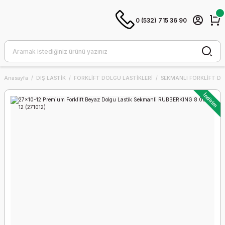
0 (532) 715 36 90
Anasayfa
DIŞ LASTİK
FORKLİFT DOLGU LASTİKLERİ
SEKMANLI FORKLİFT DO
İndirim