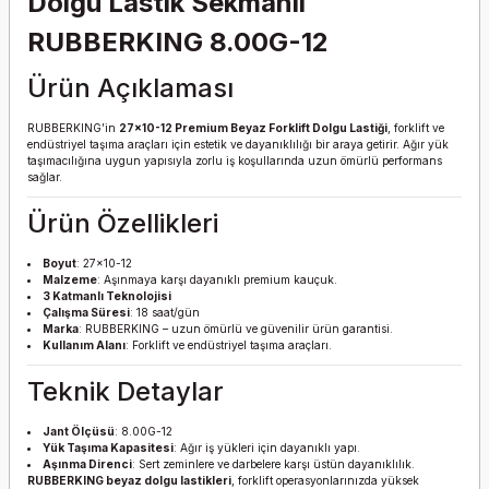
Dolgu Lastik Sekmanlı
RUBBERKING 8.00G-12
Ürün Açıklaması
RUBBERKING’in
27x10-12 Premium Beyaz Forklift Dolgu Lastiği
, forklift ve
endüstriyel taşıma araçları için estetik ve dayanıklılığı bir araya getirir. Ağır yük
taşımacılığına uygun yapısıyla zorlu iş koşullarında uzun ömürlü performans
sağlar.
Ürün Özellikleri
Boyut
: 27x10-12
Malzeme
: Aşınmaya karşı dayanıklı premium kauçuk.
3 Katmanlı Teknolojisi
Çalışma Süresi
: 18 saat/gün
Marka
: RUBBERKING – uzun ömürlü ve güvenilir ürün garantisi.
Kullanım Alanı
: Forklift ve endüstriyel taşıma araçları.
Teknik Detaylar
Jant Ölçüsü
: 8.00G-12
Yük Taşıma Kapasitesi
: Ağır iş yükleri için dayanıklı yapı.
Aşınma Direnci
: Sert zeminlere ve darbelere karşı üstün dayanıklılık.
RUBBERKING beyaz dolgu lastikleri
, forklift operasyonlarınızda yüksek