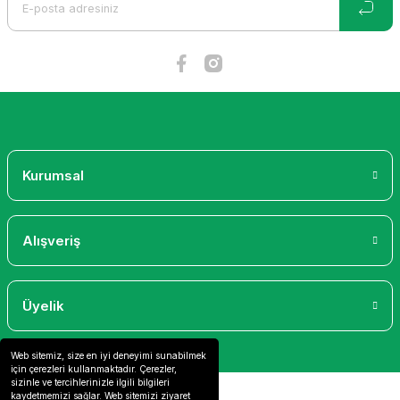
Ürün fiyatı diğer sitelerden daha pahalı.
Bu ürüne benzer farklı alternatifler olmalı.
Gönder
Kurumsal
Alışveriş
Üyelik
Web sitemiz, size en iyi deneyimi sunabilmek
için çerezleri kullanmaktadır. Çerezler,
sizinle ve tercihlerinizle ilgili bilgileri
kaydetmemizi sağlar. Web sitemizi ziyaret