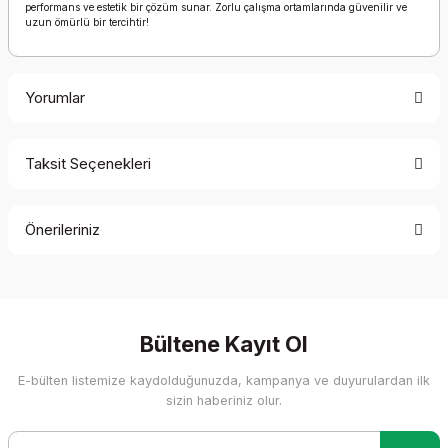
performans ve estetik bir çözüm sunar. Zorlu çalışma ortamlarında güvenilir ve
uzun ömürlü bir tercihtir!
Yorumlar
Taksit Seçenekleri
Bu ürüne ilk yorumu siz yapın!
Önerileriniz
Yorum Yaz
Bu ürünün fiyat bilgisi, resim, ürün açıklamalarında ve diğer
konularda yetersiz gördüğünüz noktaları öneri formunu
kullanarak tarafımıza iletebilirsiniz.
Görüş ve önerileriniz için teşekkür ederiz.
Bültene Kayıt Ol
E-bülten listemize kaydolduğunuzda, kampanya ve duyurulardan ilk
Ürün resmi kalitesiz, bozuk veya görüntülenemiyor.
sizin haberiniz olur.
Ürün açıklamasında eksik bilgiler bulunuyor.
Ürün bilgilerinde hatalar bulunuyor.