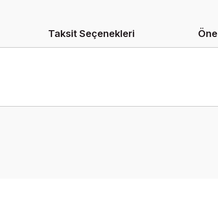
Taksit Seçenekleri
Öner
onularda yetersiz gördüğünüz noktaları öneri formunu kullanarak tarafımız
Bu ürüne ilk yorumu siz yapın!
Yorum Yaz