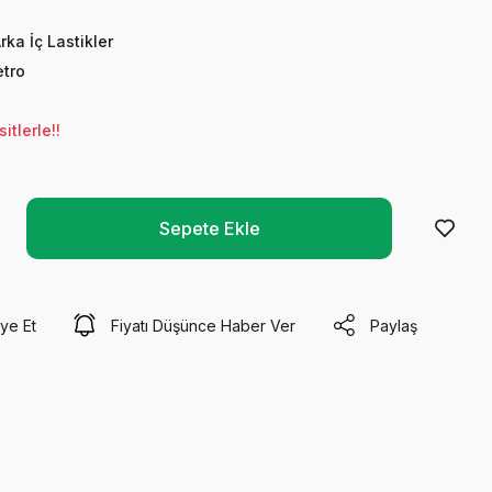
rka İç Lastikler
tro
tlerle!!
Sepete Ekle
ye Et
Fiyatı Düşünce Haber Ver
Paylaş