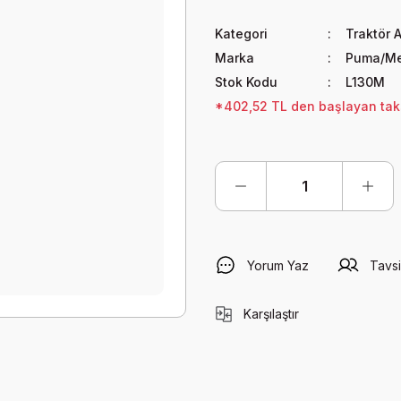
Kategori
Traktör A
Marka
Puma/Me
Stok Kodu
L130M
*402,52 TL den başlayan taksi
Yorum Yaz
Tavsi
Karşılaştır