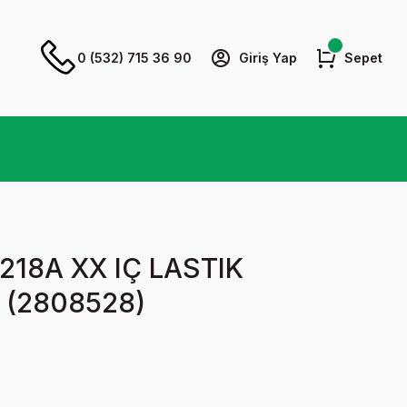
0 (532) 715 36 90
Giriş Yap
Sepet
218A XX IÇ LASTIK
(2808528)