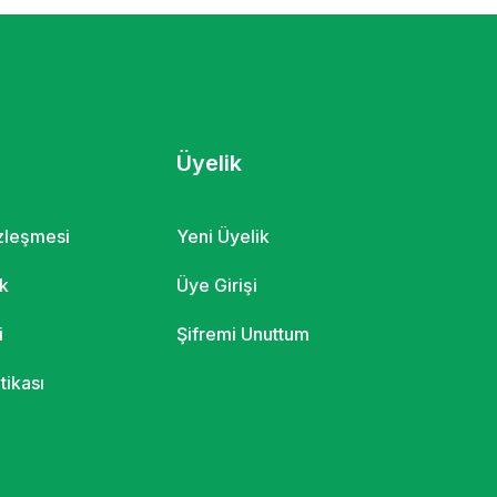
Üyelik
özleşmesi
Yeni Üyelik
ik
Üye Girişi
i
Şifremi Unuttum
itikası