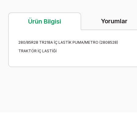
Yorumlar
Ürün Bilgisi
280/85R28 TR218A İÇ LASTİK PUMA/METRO (2808528)
TRAKTÖR İÇ LASTİĞİ
Bu ürünün fiyat bilgisi, resim, ürün açıklamalarında ve diğer k
Görüş ve önerileriniz için teşekkür ederiz.
Ürün resmi kalitesiz, bozuk veya görüntülenemiyor.
Ürün açıklamasında eksik bilgiler bulunuyor.
Ürün bilgilerinde hatalar bulunuyor.
Ürün fiyatı diğer sitelerden daha pahalı.
Bu ürüne benzer farklı alternatifler olmalı.