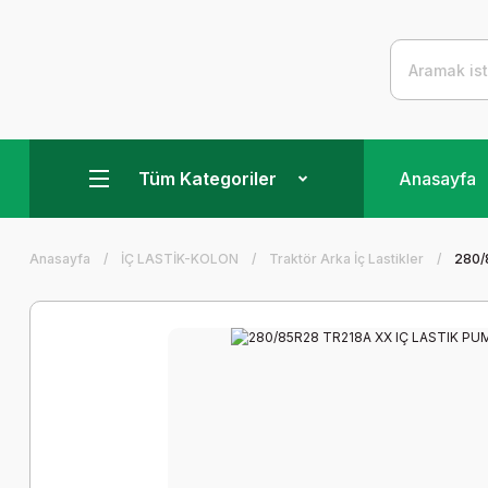
Tüm Kategoriler
Anasayfa
Anasayfa
İÇ LASTİK-KOLON
Traktör Arka İç Lastikler
280/