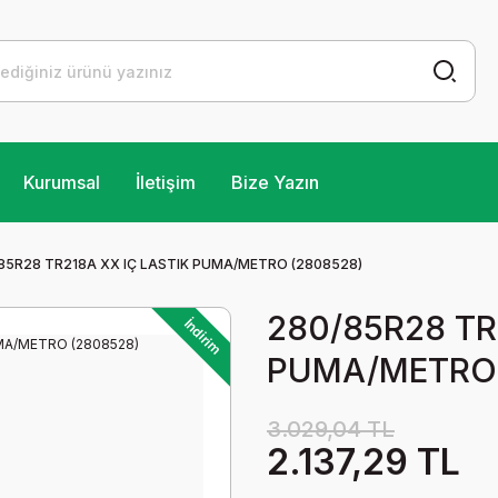
Kurumsal
İletişim
Bize Yazın
85R28 TR218A XX IÇ LASTIK PUMA/METRO (2808528)
280/85R28 TR
İndirim
PUMA/METRO 
3.029,04 TL
2.137,29 TL