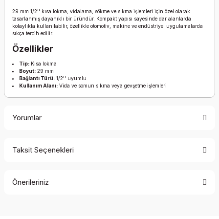
29 mm 1/2'' kısa lokma, vidalama, sökme ve sıkma işlemleri için özel olarak
tasarlanmış dayanıklı bir üründür. Kompakt yapısı sayesinde dar alanlarda
kolaylıkla kullanılabilir, özellikle otomotiv, makine ve endüstriyel uygulamalarda
sıkça tercih edilir.
Özellikler
Tip:
Kısa lokma
Boyut:
29 mm
Bağlantı Türü:
1/2'' uyumlu
Kullanım Alanı:
Vida ve somun sıkma veya gevşetme işlemleri
Yorumlar
Taksit Seçenekleri
Bu ürüne ilk yorumu siz yapın!
Önerileriniz
Yorum Yaz
Bu ürünün fiyat bilgisi, resim, ürün açıklamalarında ve diğer
konularda yetersiz gördüğünüz noktaları öneri formunu