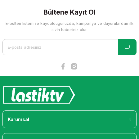
kullanarak tarafımıza iletebilirsiniz.
Görüş ve önerileriniz için teşekkür ederiz.
Bültene Kayıt Ol
E-bülten listemize kaydolduğunuzda, kampanya ve duyurulardan ilk
Ürün resmi kalitesiz, bozuk veya görüntülenemiyor.
sizin haberiniz olur.
Ürün açıklamasında eksik bilgiler bulunuyor.
Ürün bilgilerinde hatalar bulunuyor.
Ürün fiyatı diğer sitelerden daha pahalı.
Bu ürüne benzer farklı alternatifler olmalı.
Gönder
Kurumsal