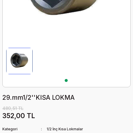
Lastikler
ASTİKLERİ
iğer Ürünler
r
KLERİ
amalar
I
rı
KLERİ
Makinesi Tornalı 10-24
ent
İKLERİ
Makinesi
r
kleri
i
esi
29.mm1/2''KISA LOKMA
480,51 TL
352,00 TL
Kategori
1/2 İnç Kısa Lokmalar