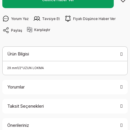
Yorum Yaz
Tavsiye Et
Fiyatı Düşünce Haber Ver
Karşılaştır
Paylaş
Ürün Bilgisi
29.mm1/2"UZUN LOKMA
Yorumlar
Taksit Seçenekleri
Bu ürüne ilk yorumu siz yapın!
Önerileriniz
Yorum Yaz