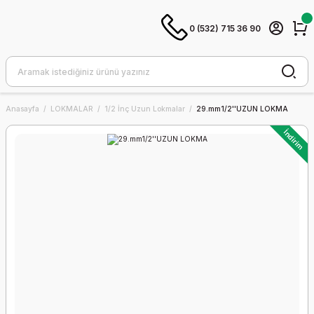
0 (532) 715 36 90
Anasayfa
LOKMALAR
1/2 İnç Uzun Lokmalar
29.mm1/2''UZUN LOKMA
İndirim