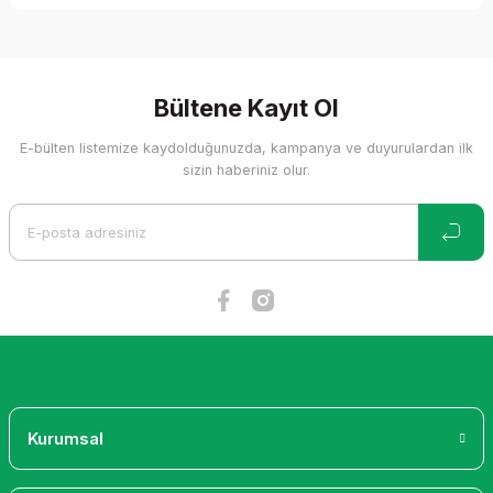
Bu ürünün fiyat bilgisi, resim, ürün açıklamalarında ve diğer
konularda yetersiz gördüğünüz noktaları öneri formunu
kullanarak tarafımıza iletebilirsiniz.
Görüş ve önerileriniz için teşekkür ederiz.
Bültene Kayıt Ol
E-bülten listemize kaydolduğunuzda, kampanya ve duyurulardan ilk
Ürün resmi kalitesiz, bozuk veya görüntülenemiyor.
sizin haberiniz olur.
Ürün açıklamasında eksik bilgiler bulunuyor.
Ürün bilgilerinde hatalar bulunuyor.
Ürün fiyatı diğer sitelerden daha pahalı.
Bu ürüne benzer farklı alternatifler olmalı.
Gönder
Kurumsal