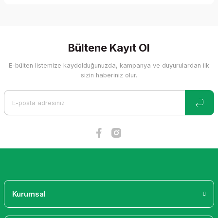
Bu ürünün fiyat bilgisi, resim, ürün açıklamalarında ve diğer
konularda yetersiz gördüğünüz noktaları öneri formunu
kullanarak tarafımıza iletebilirsiniz.
Görüş ve önerileriniz için teşekkür ederiz.
Bültene Kayıt Ol
E-bülten listemize kaydolduğunuzda, kampanya ve duyurulardan ilk
Ürün resmi kalitesiz, bozuk veya görüntülenemiyor.
sizin haberiniz olur.
Ürün açıklamasında eksik bilgiler bulunuyor.
Ürün bilgilerinde hatalar bulunuyor.
Ürün fiyatı diğer sitelerden daha pahalı.
Bu ürüne benzer farklı alternatifler olmalı.
Gönder
Kurumsal