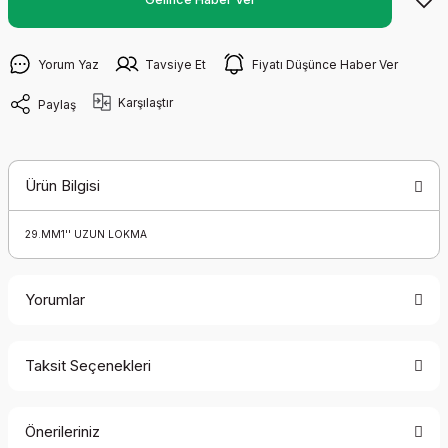
Yorum Yaz
Tavsiye Et
Fiyatı Düşünce Haber Ver
Karşılaştır
Paylaş
Ürün Bilgisi
29.MM1'' UZUN LOKMA
Yorumlar
Taksit Seçenekleri
Bu ürüne ilk yorumu siz yapın!
Önerileriniz
Yorum Yaz