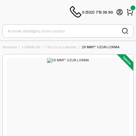
0 (532) 715 36 90
Anasayfa
LOKMALAR
1 İnç Uzun Lokmalar
29.MM1'' UZUN LOKMA
İndirim