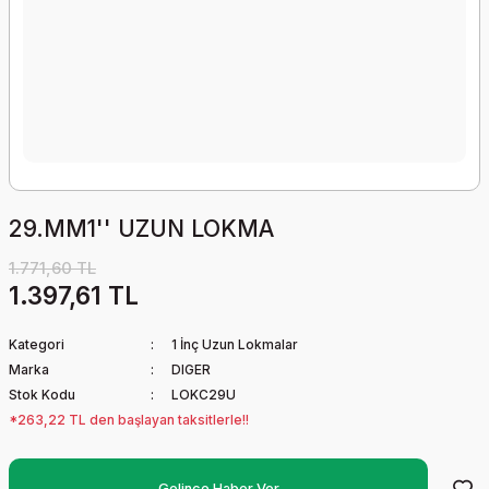
29.MM1'' UZUN LOKMA
1.771,60 TL
1.397,61 TL
Kategori
1 İnç Uzun Lokmalar
Marka
DIGER
Stok Kodu
LOKC29U
*263,22 TL den başlayan taksitlerle!!
Gelince Haber Ver