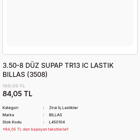
3.50-8 DÜZ SUPAP TR13 IC LASTIK
BILLAS (3508)
109,95 TL
84,05 TL
Kategori
Zirai İç Lastikler
Marka
BILLAS
Stok Kodu
L450104
*84,05 TL den başlayan taksitlerle!!