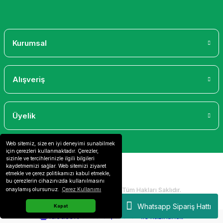
Gönder
Kurumsal
Alışveriş
Üyelik
Web sitemiz, size en iyi deneyimi sunabilmek
için çerezleri kullanmaktadır. Çerezler,
sizinle ve tercihlerinizle ilgili bilgileri
kaydetmemizi sağlar. Web sitemizi ziyaret
etmekle ve çerez politikamızı kabul etmekle,
bu çerezlerin cihazınızda kullanılmasını
2024 Copyright IdeaSoft - Tüm Hakları Saklıdır.
onaylamış olursunuz.
Çerez Kullanımı
Whatsapp Sipariş Hattı
Kapat
ideasoft
ile
e-