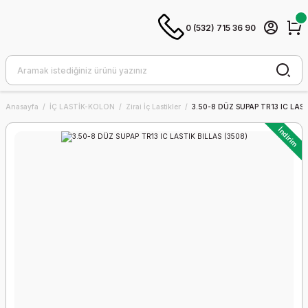
0 (532) 715 36 90
Anasayfa
İÇ LASTİK-KOLON
Zirai İç Lastikler
3.50-8 DÜZ SUPAP TR13 IC LAST
İndirim