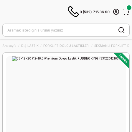
0 (532) 715 36 90
Anasayfa
DIŞ LASTİK
FORKLİFT DOLGU LASTİKLERİ
SEKMANLI FORKLİFT DO
İndirim