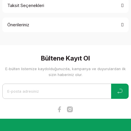
Taksit Seçenekleri
Bu ürüne ilk yorumu siz yapın!
Önerileriniz
Yorum Yaz
Bu ürünün fiyat bilgisi, resim, ürün açıklamalarında ve diğer
konularda yetersiz gördüğünüz noktaları öneri formunu
kullanarak tarafımıza iletebilirsiniz.
Görüş ve önerileriniz için teşekkür ederiz.
Bültene Kayıt Ol
E-bülten listemize kaydolduğunuzda, kampanya ve duyurulardan ilk
Ürün resmi kalitesiz, bozuk veya görüntülenemiyor.
sizin haberiniz olur.
Ürün açıklamasında eksik bilgiler bulunuyor.
Ürün bilgilerinde hatalar bulunuyor.
Ürün fiyatı diğer sitelerden daha pahalı.
Bu ürüne benzer farklı alternatifler olmalı.