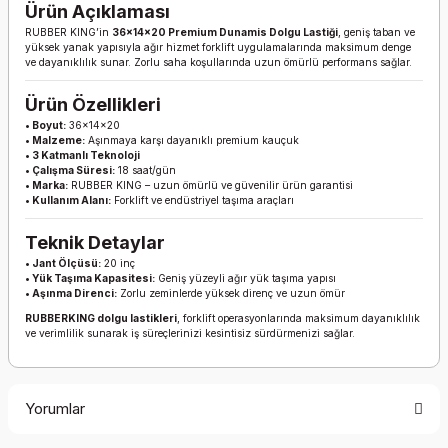
Ürün Açıklaması
RUBBER KING’in
36x14x20 Premium Dunamis Dolgu Lastiği
, geniş taban ve
yüksek yanak yapısıyla ağır hizmet forklift uygulamalarında maksimum denge
ve dayanıklılık sunar. Zorlu saha koşullarında uzun ömürlü performans sağlar.
Ürün Özellikleri
• Boyut:
36x14x20
• Malzeme:
Aşınmaya karşı dayanıklı premium kauçuk
• 3 Katmanlı Teknoloji
• Çalışma Süresi:
18 saat/gün
• Marka:
RUBBER KING – uzun ömürlü ve güvenilir ürün garantisi
• Kullanım Alanı:
Forklift ve endüstriyel taşıma araçları
Teknik Detaylar
• Jant Ölçüsü:
20 inç
• Yük Taşıma Kapasitesi:
Geniş yüzeyli ağır yük taşıma yapısı
• Aşınma Direnci:
Zorlu zeminlerde yüksek direnç ve uzun ömür
RUBBERKING dolgu lastikleri
, forklift operasyonlarında maksimum dayanıklılık
ve verimlilik sunarak iş süreçlerinizi kesintisiz sürdürmenizi sağlar.
Yorumlar