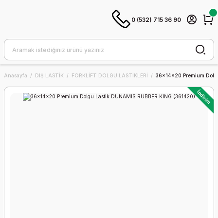
0 (532) 715 36 90
Anasayfa
DIŞ LASTİK
FORKLİFT DOLGU LASTİKLERİ
36x14x20 Premium Dolg
İndirim