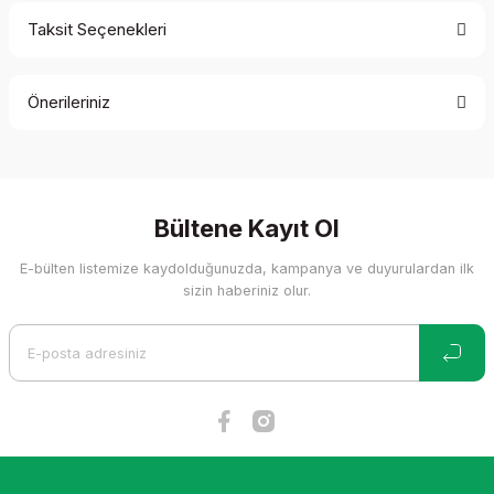
Taksit Seçenekleri
Bu ürüne ilk yorumu siz yapın!
Önerileriniz
Yorum Yaz
Bu ürünün fiyat bilgisi, resim, ürün açıklamalarında ve diğer
konularda yetersiz gördüğünüz noktaları öneri formunu
kullanarak tarafımıza iletebilirsiniz.
Görüş ve önerileriniz için teşekkür ederiz.
Bültene Kayıt Ol
E-bülten listemize kaydolduğunuzda, kampanya ve duyurulardan ilk
Ürün resmi kalitesiz, bozuk veya görüntülenemiyor.
sizin haberiniz olur.
Ürün açıklamasında eksik bilgiler bulunuyor.
Ürün bilgilerinde hatalar bulunuyor.
Ürün fiyatı diğer sitelerden daha pahalı.
Bu ürüne benzer farklı alternatifler olmalı.