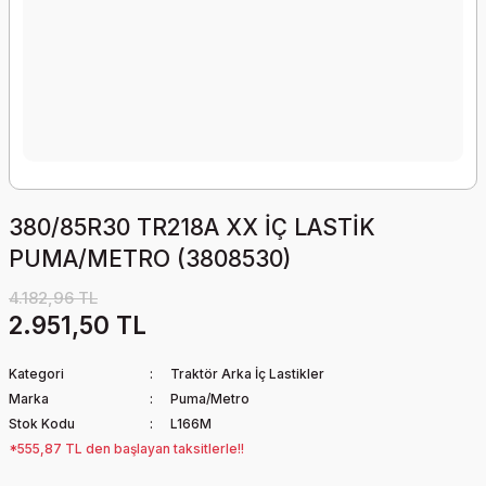
380/85R30 TR218A XX İÇ LASTİK
PUMA/METRO (3808530)
4.182,96 TL
2.951,50 TL
Kategori
Traktör Arka İç Lastikler
Marka
Puma/Metro
Stok Kodu
L166M
*555,87 TL den başlayan taksitlerle!!