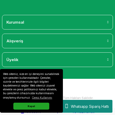
Gönder
Kurumsal
Alışveriş
Üyelik
Web sitemiz, size en iyi deneyimi sunabilmek
için çerezleri kullanmaktadır. Çerezler,
sizinle ve tercihlerinizle ilgili bilgileri
kaydetmemizi sağlar. Web sitemizi ziyaret
etmekle ve çerez politikamızı kabul etmekle,
bu çerezlerin cihazınızda kullanılmasını
2024 Copyright IdeaSoft - Tüm Hakları Saklıdır.
onaylamış olursunuz.
Çerez Kullanımı
Whatsapp Sipariş Hattı
Kapat
ideasoft
ile
e-