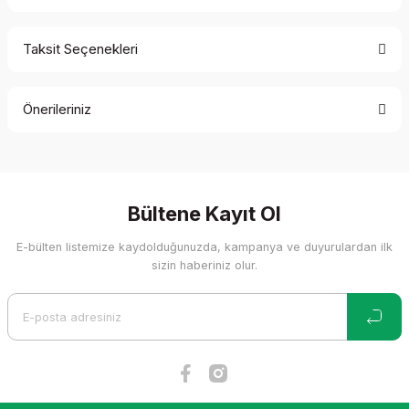
Taksit Seçenekleri
Bu ürüne ilk yorumu siz yapın!
Önerileriniz
Yorum Yaz
Bu ürünün fiyat bilgisi, resim, ürün açıklamalarında ve diğer
konularda yetersiz gördüğünüz noktaları öneri formunu
kullanarak tarafımıza iletebilirsiniz.
Görüş ve önerileriniz için teşekkür ederiz.
Bültene Kayıt Ol
E-bülten listemize kaydolduğunuzda, kampanya ve duyurulardan ilk
Ürün resmi kalitesiz, bozuk veya görüntülenemiyor.
sizin haberiniz olur.
Ürün açıklamasında eksik bilgiler bulunuyor.
Ürün bilgilerinde hatalar bulunuyor.
Ürün fiyatı diğer sitelerden daha pahalı.
Bu ürüne benzer farklı alternatifler olmalı.