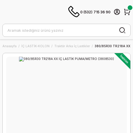
0 (532) 715 36 90
Anasayfa
İÇ LASTİK-KOLON
Traktör Arka İç Lastikler
380/85R30 TR218A XX 
İndirim