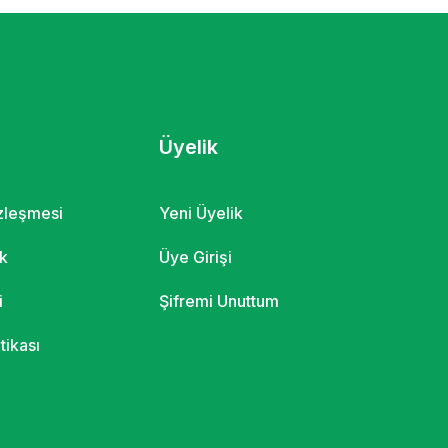
Üyelik
özleşmesi
Yeni Üyelik
ik
Üye Girişi
i
Şifremi Unuttum
itikası