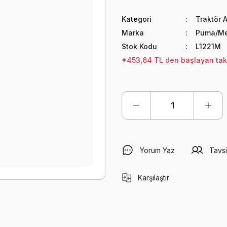
Kategori
Traktör A
Marka
Puma/Me
Stok Kodu
L1221M
*453,64 TL den başlayan taksi
Yorum Yaz
Tavsi
Karşılaştır