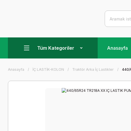
Tüm Kategoriler
Anasayfa
Anasayfa
İÇ LASTİK-KOLON
Traktör Arka İç Lastikler
440/