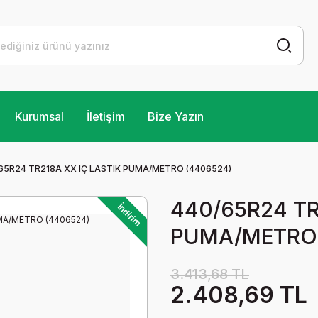
Kurumsal
İletişim
Bize Yazın
65R24 TR218A XX IÇ LASTIK PUMA/METRO (4406524)
440/65R24 TR
İndirim
PUMA/METRO 
3.413,68 TL
2.408,69 TL