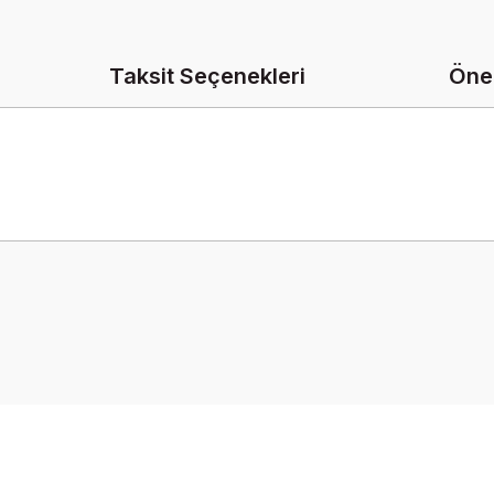
Taksit Seçenekleri
Öner
onularda yetersiz gördüğünüz noktaları öneri formunu kullanarak tarafımız
Bu ürüne ilk yorumu siz yapın!
Yorum Yaz