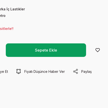
rka İç Lastikler
tro
tlerle!!
Sepete Ekle
ye Et
Fiyatı Düşünce Haber Ver
Paylaş