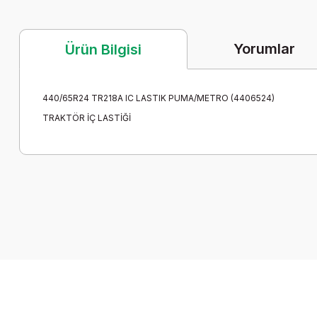
Yorumlar
Ürün Bilgisi
440/65R24 TR218A IC LASTIK PUMA/METRO (4406524)
TRAKTÖR İÇ LASTİĞİ
Bu ürünün fiyat bilgisi, resim, ürün açıklamalarında ve diğer k
Görüş ve önerileriniz için teşekkür ederiz.
Ürün resmi kalitesiz, bozuk veya görüntülenemiyor.
Ürün açıklamasında eksik bilgiler bulunuyor.
Ürün bilgilerinde hatalar bulunuyor.
Ürün fiyatı diğer sitelerden daha pahalı.
Bu ürüne benzer farklı alternatifler olmalı.