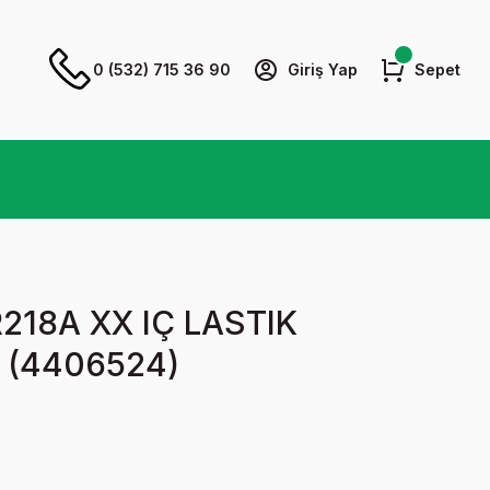
0 (532) 715 36 90
Giriş Yap
Sepet
218A XX IÇ LASTIK
(4406524)