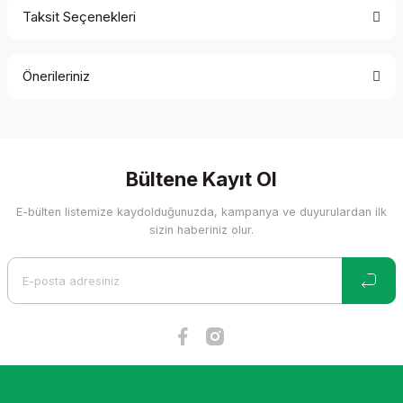
Taksit Seçenekleri
Bu ürüne ilk yorumu siz yapın!
Önerileriniz
Yorum Yaz
Bu ürünün fiyat bilgisi, resim, ürün açıklamalarında ve diğer
konularda yetersiz gördüğünüz noktaları öneri formunu
kullanarak tarafımıza iletebilirsiniz.
Görüş ve önerileriniz için teşekkür ederiz.
Bültene Kayıt Ol
E-bülten listemize kaydolduğunuzda, kampanya ve duyurulardan ilk
Ürün resmi kalitesiz, bozuk veya görüntülenemiyor.
sizin haberiniz olur.
Ürün açıklamasında eksik bilgiler bulunuyor.
Ürün bilgilerinde hatalar bulunuyor.
Ürün fiyatı diğer sitelerden daha pahalı.
Bu ürüne benzer farklı alternatifler olmalı.