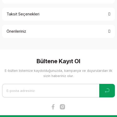
Taksit Seçenekleri
Bu ürüne ilk yorumu siz yapın!
Önerileriniz
Yorum Yaz
Bu ürünün fiyat bilgisi, resim, ürün açıklamalarında ve diğer
konularda yetersiz gördüğünüz noktaları öneri formunu
kullanarak tarafımıza iletebilirsiniz.
Görüş ve önerileriniz için teşekkür ederiz.
Bültene Kayıt Ol
E-bülten listemize kaydolduğunuzda, kampanya ve duyurulardan ilk
Ürün resmi kalitesiz, bozuk veya görüntülenemiyor.
sizin haberiniz olur.
Ürün açıklamasında eksik bilgiler bulunuyor.
Ürün bilgilerinde hatalar bulunuyor.
Ürün fiyatı diğer sitelerden daha pahalı.
Bu ürüne benzer farklı alternatifler olmalı.