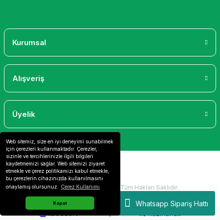
Gönder
Kurumsal
Alışveriş
Üyelik
Web sitemiz, size en iyi deneyimi sunabilmek
için çerezleri kullanmaktadır. Çerezler,
sizinle ve tercihlerinizle ilgili bilgileri
kaydetmemizi sağlar. Web sitemizi ziyaret
etmekle ve çerez politikamızı kabul etmekle,
bu çerezlerin cihazınızda kullanılmasını
2024 Copyright IdeaSoft - Tüm Hakları Saklıdır.
onaylamış olursunuz.
Çerez Kullanımı
Whatsapp Sipariş Hattı
Kapat
ideasoft
ile
e-