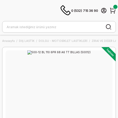
0 (532) 715 36 90
Anasayfa
DIŞ LASTİK
DOLGU - MOTOSİKLET LASTİKLERİ
ZİRAİ VE DİĞER LA
İndirim