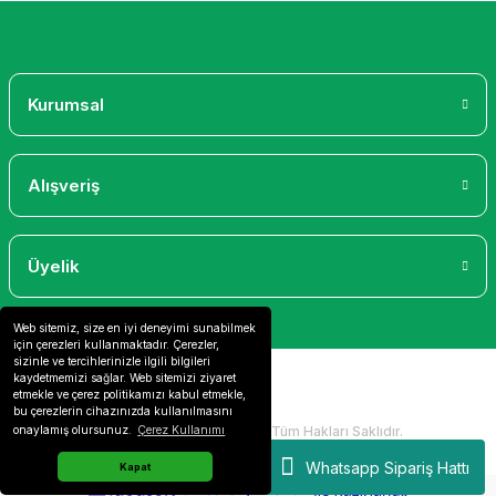
Gönder
Kurumsal
Alışveriş
Üyelik
Web sitemiz, size en iyi deneyimi sunabilmek
için çerezleri kullanmaktadır. Çerezler,
sizinle ve tercihlerinizle ilgili bilgileri
kaydetmemizi sağlar. Web sitemizi ziyaret
etmekle ve çerez politikamızı kabul etmekle,
bu çerezlerin cihazınızda kullanılmasını
2024 Copyright IdeaSoft - Tüm Hakları Saklıdır.
onaylamış olursunuz.
Çerez Kullanımı
Whatsapp Sipariş Hattı
Kapat
ideasoft
ile
e-