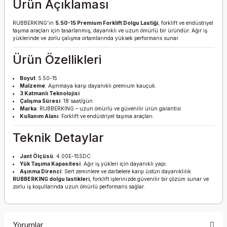
Ürün Açıklaması
RUBBERKING’in
5.50-15 Premium Forklift Dolgu Lastiği
, forklift ve endüstriyel
taşıma araçları için tasarlanmış, dayanıklı ve uzun ömürlü bir üründür. Ağır iş
yüklerinde ve zorlu çalışma ortamlarında yüksek performans sunar.
Ürün Özellikleri
Boyut
: 5.50-15
Malzeme
: Aşınmaya karşı dayanıklı premium kauçuk.
3 Katmanlı Teknolojisi
Çalışma Süresi
: 18 saat/gün
Marka
: RUBBERKING – uzun ömürlü ve güvenilir ürün garantisi.
Kullanım Alanı
: Forklift ve endüstriyel taşıma araçları.
Teknik Detaylar
Jant Ölçüsü
: 4.00E-15SDC
Yük Taşıma Kapasitesi
: Ağır iş yükleri için dayanıklı yapı.
Aşınma Direnci
: Sert zeminlere ve darbelere karşı üstün dayanıklılık.
RUBBERKING dolgu lastikleri
, forklift işlerinizde güvenilir bir çözüm sunar ve
zorlu iş koşullarında uzun ömürlü performans sağlar.
Yorumlar