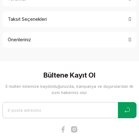
Taksit Seçenekleri
Bu ürüne ilk yorumu siz yapın!
Önerileriniz
Yorum Yaz
Bu ürünün fiyat bilgisi, resim, ürün açıklamalarında ve diğer
konularda yetersiz gördüğünüz noktaları öneri formunu
kullanarak tarafımıza iletebilirsiniz.
Görüş ve önerileriniz için teşekkür ederiz.
Bültene Kayıt Ol
E-bülten listemize kaydolduğunuzda, kampanya ve duyurulardan ilk
Ürün resmi kalitesiz, bozuk veya görüntülenemiyor.
sizin haberiniz olur.
Ürün açıklamasında eksik bilgiler bulunuyor.
Ürün bilgilerinde hatalar bulunuyor.
Ürün fiyatı diğer sitelerden daha pahalı.
Bu ürüne benzer farklı alternatifler olmalı.