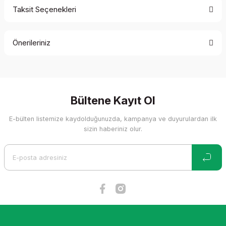
Taksit Seçenekleri
Bu ürüne ilk yorumu siz yapın!
Önerileriniz
Yorum Yaz
Bu ürünün fiyat bilgisi, resim, ürün açıklamalarında ve diğer
konularda yetersiz gördüğünüz noktaları öneri formunu
kullanarak tarafımıza iletebilirsiniz.
Görüş ve önerileriniz için teşekkür ederiz.
Bültene Kayıt Ol
E-bülten listemize kaydolduğunuzda, kampanya ve duyurulardan ilk
Ürün resmi kalitesiz, bozuk veya görüntülenemiyor.
sizin haberiniz olur.
Ürün açıklamasında eksik bilgiler bulunuyor.
Ürün bilgilerinde hatalar bulunuyor.
Ürün fiyatı diğer sitelerden daha pahalı.
Bu ürüne benzer farklı alternatifler olmalı.