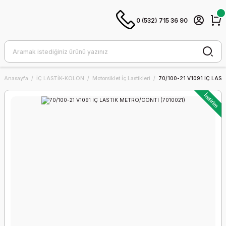
0 (532) 715 36 90
Anasayfa
İÇ LASTİK-KOLON
Motorsiklet İç Lastikleri
70/100-21 V1091 IÇ LAS
İndirim