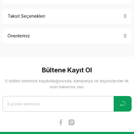
Taksit Seçenekleri
Bu ürüne ilk yorumu siz yapın!
Önerileriniz
Yorum Yaz
Bu ürünün fiyat bilgisi, resim, ürün açıklamalarında ve diğer
konularda yetersiz gördüğünüz noktaları öneri formunu
kullanarak tarafımıza iletebilirsiniz.
Görüş ve önerileriniz için teşekkür ederiz.
Bültene Kayıt Ol
E-bülten listemize kaydolduğunuzda, kampanya ve duyurulardan ilk
Ürün resmi kalitesiz, bozuk veya görüntülenemiyor.
sizin haberiniz olur.
Ürün açıklamasında eksik bilgiler bulunuyor.
Ürün bilgilerinde hatalar bulunuyor.
Ürün fiyatı diğer sitelerden daha pahalı.
Bu ürüne benzer farklı alternatifler olmalı.