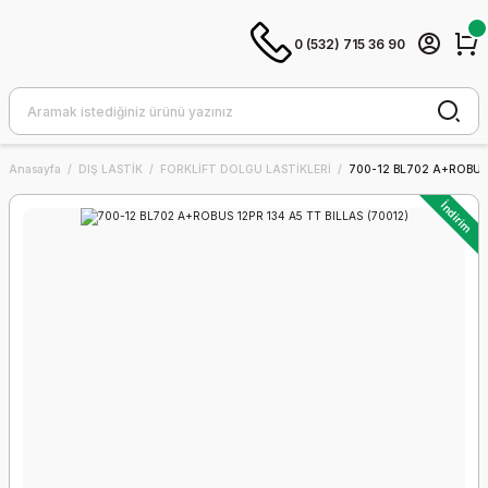
0 (532) 715 36 90
Anasayfa
DIŞ LASTİK
FORKLİFT DOLGU LASTİKLERİ
700-12 BL702 A+ROBUS 
İndirim