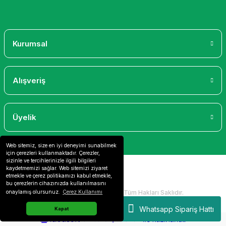
Gönder
Kurumsal
Alışveriş
Üyelik
Web sitemiz, size en iyi deneyimi sunabilmek
için çerezleri kullanmaktadır. Çerezler,
sizinle ve tercihlerinizle ilgili bilgileri
kaydetmemizi sağlar. Web sitemizi ziyaret
etmekle ve çerez politikamızı kabul etmekle,
bu çerezlerin cihazınızda kullanılmasını
2024 Copyright IdeaSoft - Tüm Hakları Saklıdır.
onaylamış olursunuz.
Çerez Kullanımı
Whatsapp Sipariş Hattı
Kapat
ideasoft
ile
e-