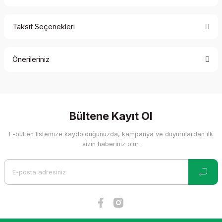
Taksit Seçenekleri
Bu ürüne ilk yorumu siz yapın!
Önerileriniz
Yorum Yaz
Bu ürünün fiyat bilgisi, resim, ürün açıklamalarında ve diğer
konularda yetersiz gördüğünüz noktaları öneri formunu
kullanarak tarafımıza iletebilirsiniz.
Görüş ve önerileriniz için teşekkür ederiz.
Bültene Kayıt Ol
E-bülten listemize kaydolduğunuzda, kampanya ve duyurulardan ilk
Ürün resmi kalitesiz, bozuk veya görüntülenemiyor.
sizin haberiniz olur.
Ürün açıklamasında eksik bilgiler bulunuyor.
Ürün bilgilerinde hatalar bulunuyor.
Ürün fiyatı diğer sitelerden daha pahalı.
Bu ürüne benzer farklı alternatifler olmalı.