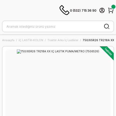
0 (532) 715 36 90
Anasayfa
İÇ LASTİK-KOLON
Traktör Arka İç Lastikler
750/65R26 TR218A XX 
İndirim