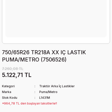
750/65R26 TR218A XX IÇ LASTIK
PUMA/METRO (7506526)
7.260,08 TL
5.122,71 TL
Kategori
Traktör Arka İç Lastikler
Marka
Puma/Metro
Stok Kodu
L1431M
*964,78 TL den başlayan taksitlerle!!