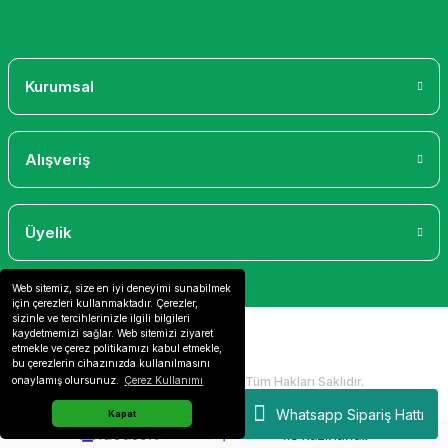
Gönder
Kurumsal
Alışveriş
Üyelik
Web sitemiz, size en iyi deneyimi sunabilmek
için çerezleri kullanmaktadır. Çerezler,
sizinle ve tercihlerinizle ilgili bilgileri
kaydetmemizi sağlar. Web sitemizi ziyaret
etmekle ve çerez politikamızı kabul etmekle,
bu çerezlerin cihazınızda kullanılmasını
2024 Copyright IdeaSoft - Tüm Hakları Saklıdır.
onaylamış olursunuz.
Çerez Kullanımı
Whatsapp Sipariş Hattı
Kapat
ideasoft
ile
e-