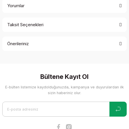
Yorumlar
Taksit Seçenekleri
Bu ürüne ilk yorumu siz yapın!
Önerileriniz
Yorum Yaz
Bu ürünün fiyat bilgisi, resim, ürün açıklamalarında ve diğer
konularda yetersiz gördüğünüz noktaları öneri formunu
kullanarak tarafımıza iletebilirsiniz.
Görüş ve önerileriniz için teşekkür ederiz.
Bültene Kayıt Ol
E-bülten listemize kaydolduğunuzda, kampanya ve duyurulardan ilk
Ürün resmi kalitesiz, bozuk veya görüntülenemiyor.
sizin haberiniz olur.
Ürün açıklamasında eksik bilgiler bulunuyor.
Ürün bilgilerinde hatalar bulunuyor.
Ürün fiyatı diğer sitelerden daha pahalı.
Bu ürüne benzer farklı alternatifler olmalı.