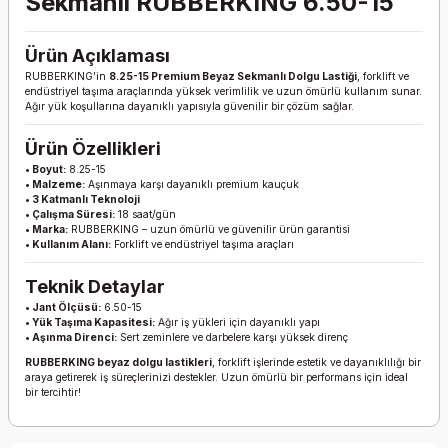
Sekmanlı RUBBERKING 6.50-15
Ürün Açıklaması
RUBBERKING’in
8.25-15 Premium Beyaz Sekmanlı Dolgu Lastiği
, forklift ve
endüstriyel taşıma araçlarında yüksek verimlilik ve uzun ömürlü kullanım sunar.
Ağır yük koşullarına dayanıklı yapısıyla güvenilir bir çözüm sağlar.
Ürün Özellikleri
• Boyut:
8.25-15
• Malzeme:
Aşınmaya karşı dayanıklı premium kauçuk
• 3 Katmanlı Teknoloji
• Çalışma Süresi:
18 saat/gün
• Marka:
RUBBERKING – uzun ömürlü ve güvenilir ürün garantisi
• Kullanım Alanı:
Forklift ve endüstriyel taşıma araçları
Teknik Detaylar
• Jant Ölçüsü:
6.50-15
• Yük Taşıma Kapasitesi:
Ağır iş yükleri için dayanıklı yapı
• Aşınma Direnci:
Sert zeminlere ve darbelere karşı yüksek direnç
RUBBERKING beyaz dolgu lastikleri
, forklift işlerinde estetik ve dayanıklılığı bir
araya getirerek iş süreçlerinizi destekler. Uzun ömürlü bir performans için ideal
bir tercihtir!