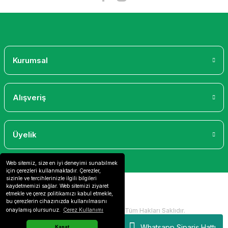
Gönder
Kurumsal
Alışveriş
Üyelik
Web sitemiz, size en iyi deneyimi sunabilmek
için çerezleri kullanmaktadır. Çerezler,
sizinle ve tercihlerinizle ilgili bilgileri
kaydetmemizi sağlar. Web sitemizi ziyaret
etmekle ve çerez politikamızı kabul etmekle,
bu çerezlerin cihazınızda kullanılmasını
2024 Copyright IdeaSoft - Tüm Hakları Saklıdır.
onaylamış olursunuz.
Çerez Kullanımı
Whatsapp Sipariş Hattı
Kapat