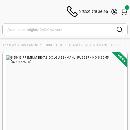
0 (532) 715 36 90
Anasayfa
DIŞ LASTİK
FORKLİFT DOLGU LASTİKLERİ
SEKMANLI FORKLİFT DO
İndirim