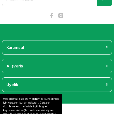
Ürün fiyatı diğer sitelerden daha pahalı.
Bu ürüne benzer farklı alternatifler olmalı.
Gönder
Kurumsal
Alışveriş
Üyelik
Web sitemiz, size en iyi deneyimi sunabilmek
için çerezleri kullanmaktadır. Çerezler,
sizinle ve tercihlerinizle ilgili bilgileri
kaydetmemizi sağlar. Web sitemizi ziyaret
etmekle ve çerez politikamızı kabul etmekle,