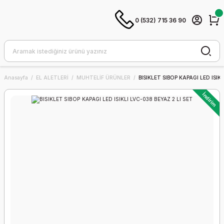
0 (532) 715 36 90
Anasayfa
EL ALETLERİ
MUHTELİF ÜRÜNLER
BISIKLET SIBOP KAPAGI LED ISIKL
İndirim