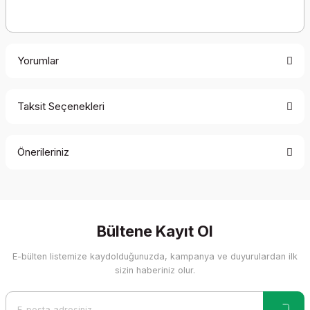
Yorumlar
Taksit Seçenekleri
Bu ürüne ilk yorumu siz yapın!
Önerileriniz
Yorum Yaz
Bu ürünün fiyat bilgisi, resim, ürün açıklamalarında ve diğer
konularda yetersiz gördüğünüz noktaları öneri formunu
kullanarak tarafımıza iletebilirsiniz.
Görüş ve önerileriniz için teşekkür ederiz.
Bültene Kayıt Ol
E-bülten listemize kaydolduğunuzda, kampanya ve duyurulardan ilk
Ürün resmi kalitesiz, bozuk veya görüntülenemiyor.
sizin haberiniz olur.
Ürün açıklamasında eksik bilgiler bulunuyor.
Ürün bilgilerinde hatalar bulunuyor.