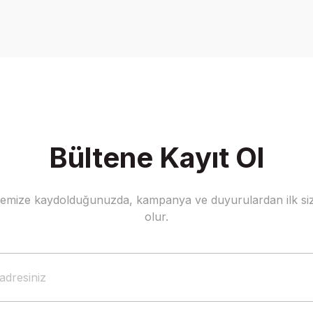
Bu ürüne ilk yorumu siz yapın!
Yorum Yaz
Bültene Kayıt Ol
stemize kaydolduğunuzda, kampanya ve duyurulardan ilk siz
Gönder
olur.