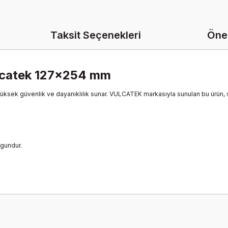
Taksit Seçenekleri
Öner
lcatek 127x254 mm
üksek güvenlik ve dayanıklılık sunar. VULCATEK markasıyla sunulan bu ürün, sağ
ygundur.
onularda yetersiz gördüğünüz noktaları öneri formunu kullanarak tarafımız