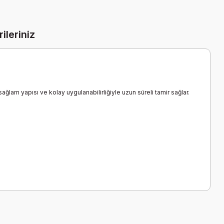
ileriniz
lam yapısı ve kolay uygulanabilirliğiyle uzun süreli tamir sağlar.
a iletebilirsiniz.