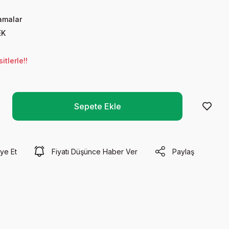
amalar
EK
tlerle!!
Sepete Ekle
ye Et
Fiyatı Düşünce Haber Ver
Paylaş