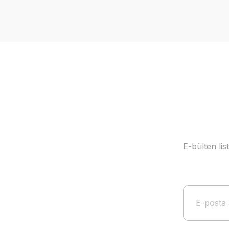
Ürün resmi kalitesiz, bozuk veya görüntülenemiyor.
Ürün açıklamasında eksik bilgiler bulunuyor.
Ürün bilgilerinde hatalar bulunuyor.
Ürün fiyatı diğer sitelerden daha pahalı.
Bu ürüne benzer farklı alternatifler olmalı.
E-bülten li